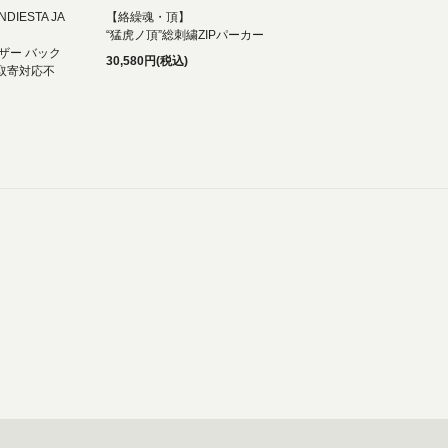
DIESTA JA
【絡繰魂・頂】
“猛虎ノ頂”総刺繍ZIPパーカー
ザー バック
30,580円(税込)
取寄対応不