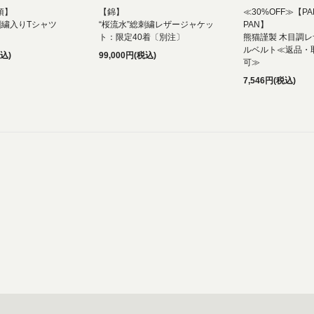
頂】
【錦】
≪30%OFF≫【PAN
刺繍入りTシャツ
“桜流水”総刺繍レザージャケッ
PAN】
ト：限定40着〔別注〕
熊猫謹製 木目調レ
ルベルト≪返品・
税込)
99,000円(税込)
可≫
7,546円(税込)