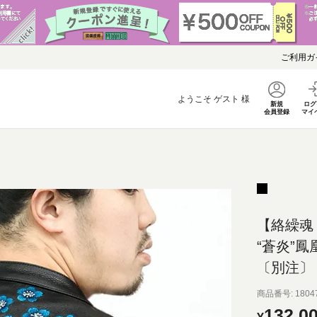
ご利用ガ
ようこそ
ゲスト
様
新規
ログ
会員登録
マイ
【絡繰魂
“蒼炎”
〔別注〕
商品番号
1804
132,0