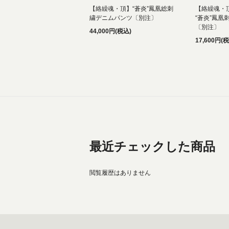
【絡繰魂・頂】“蒼炎”鳳凰総刺
【絡繰魂・
繍デニムパンツ〔別注〕
“蒼炎”鳳凰
〔別注〕
44,000円(税込)
17,600円(
最近チェックした商品
閲覧履歴はありません