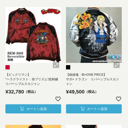
【ビックリマン】
【絡繰魂・粋×ONE PIECE】
“ヘラクライスト：赤プリズム”総刺繍
サボ× ドラゴン リバーシブルスカジ
リバーシブルスカジャン
ャン
¥
32,780
¥
49,500
税込
税込
カートへ追加
カートへ追加