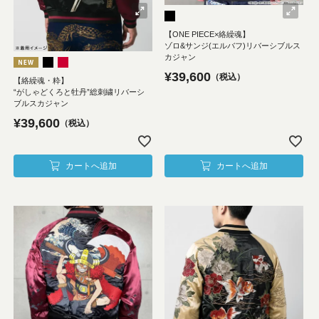
【ONE PIECE×絡繰魂】
ゾロ&サンジ(エルバフ)リバーシブルス
カジャン
¥
39,600
税込
【絡繰魂・粋】
“がしゃどくろと牡丹”総刺繍リバーシ
ブルスカジャン
¥
39,600
税込
カートへ追加
カートへ追加