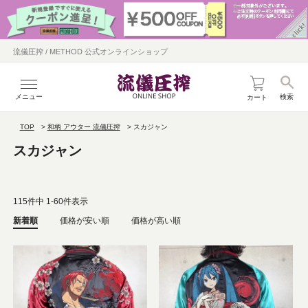
流儀圧搾 / METHOD 公式オンラインショップ
メニュー
検索
カート
TOP
和柄 アウター 流儀圧搾
スカジャン
スカジャン
115
件中
1
-
60
件表示
新着順
価格が安い順
価格が高い順