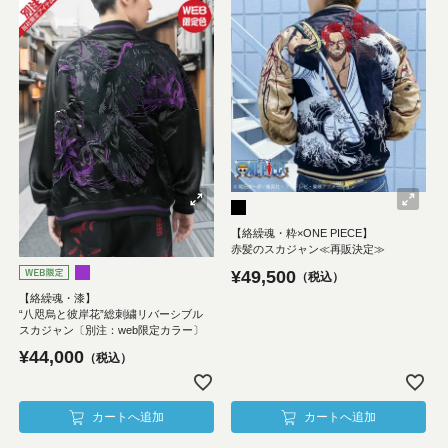
【絡繰魂・粋×ONE PIECE】
赤髪のスカジャン≪再販決定≫
¥
49,500
税込
【絡繰魂・漆】
“八咫烏と彼岸花”総刺繍リバーシブル
スカジャン〔別注：web限定カラー〕
¥
44,000
税込
カートへ追加
カートへ追加