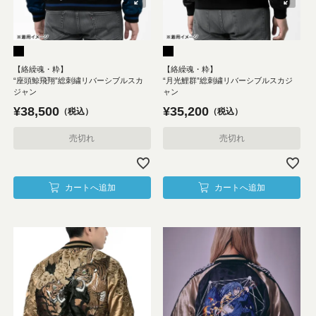
【絡繰魂・粋】
【絡繰魂・粋】
“座頭鯨飛翔”総刺繍リバーシブルスカ
“月光鯉群”総刺繍リバーシブルスカジ
ジャン
ャン
¥
38,500
¥
35,200
税込
税込
売切れ
売切れ
カートへ追加
カートへ追加