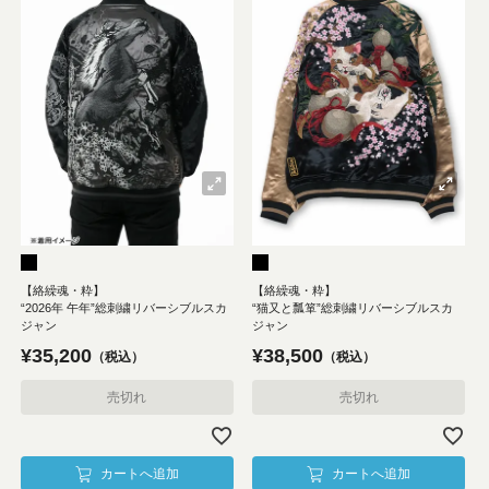
【絡繰魂・粋】
【絡繰魂・粋】
“2026年 午年”総刺繍リバーシブルスカ
“猫又と瓢箪”総刺繍リバーシブルスカ
ジャン
ジャン
¥
35,200
¥
38,500
税込
税込
売切れ
売切れ
カートへ追加
カートへ追加