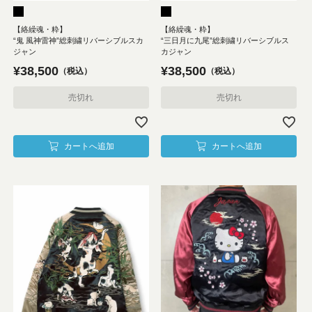
【絡繰魂・粋】
【絡繰魂・粋】
“鬼 風神雷神”総刺繍リバーシブルスカ
“三日月に九尾”総刺繍リバーシブルス
ジャン
カジャン
¥
38,500
¥
38,500
税込
税込
売切れ
売切れ
カートへ追加
カートへ追加