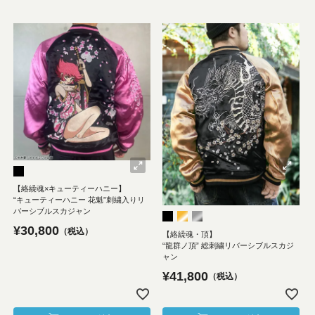
【絡繰魂×キューティーハニー】
“キューティーハニー 花魁”刺繍入りリ
バーシブルスカジャン
¥
30,800
税込
【絡繰魂・頂】
“龍群ノ頂” 総刺繍リバーシブルスカジ
ャン
¥
41,800
税込