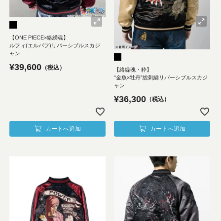
【ONE PIECE×絡繰魂】
ルフィ(エルバフ)リバーシブルスカジ
ャン
¥
39,600
税込
【絡繰魂・粋】
“金魚×牡丹”総刺繍リバーシブルスカジ
ャン
¥
36,300
税込
カートへ追加
カートへ追加