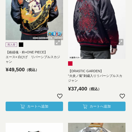
【絡繰魂・粋×ONE PIECE】
エース× 白ひげ リバーシブルスカジ
ャン
¥
49,500
税込
【DRASTIC GARDEN】
“火炎ノ菊”刺繍入りリバーシブルスカ
ジャン
¥
37,400
税込
カートへ追加
カートへ追加