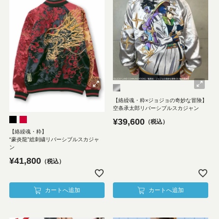
【絡繰魂・粋×ジョジョの奇妙な冒険】
空条承太郎リバーシブルスカジャン
¥
39,600
税込
【絡繰魂・粋】
“豪炎龍”総刺繍リバーシブルスカジャ
ン
¥
41,800
税込
カートへ追加
カートへ追加