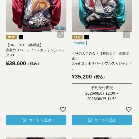
【ONE PIECE×絡繰魂】
赤髪のリバーシブルスカジャン(シャン
＜秋の大予約会＞【初音ミク× 葛飾北
クス)
斎】
¥
39,600
3beat コラボリバーシブルスカジャン 4
税込
L
¥
35,200
税込
予約受付期間
2026/08/07 12:00
〜
2026/08/25 11:59
カートへ追加
カートへ追加