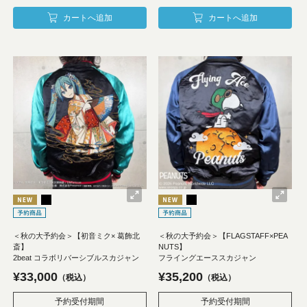
カートへ追加
カートへ追加
＜秋の大予約会＞【初音ミク× 葛飾北
＜秋の大予約会＞【FLAGSTAFF×PEA
斎】
NUTS】
2beat コラボリバーシブルスカジャン
フライングエーススカジャン
¥
33,000
¥
35,200
税込
税込
予約受付期間
予約受付期間