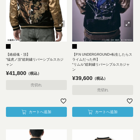
【絡繰魂・頂】
【P.N UNDERGROUND×転生したらス
“猛虎ノ頂”総刺繍リバーシブルスカジ
ライムだった件】
ャン
“リムル”総刺繍リバーシブルスカジャ
ン
¥
41,800
税込
¥
39,600
税込
売切れ
売切れ
カートへ追加
カートへ追加