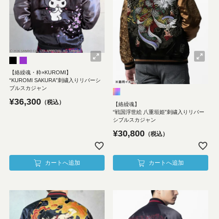
【絡繰魂・粋×KUROMI】
“KUROMI SAKURA”刺繍入りリバーシ
ブルスカジャン
¥
36,300
税込
【絡繰魂】
“戦国浮世絵 八重垣姫”刺繍入りリバー
シブルスカジャン
¥
30,800
税込
カートへ追加
カートへ追加