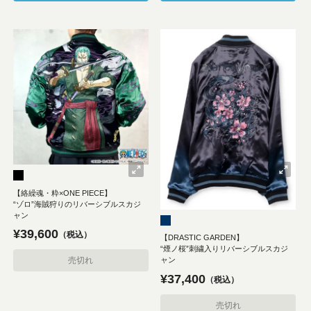
【絡繰魂・粋×ONE PIECE】
“ゾロ”海賊狩りのリバーシブルスカジ
ャン
¥
39,600
税込
【DRASTIC GARDEN】
“煙ノ桜”刺繍入りリバーシブルスカジ
ャン
売切れ
¥
37,400
税込
売切れ