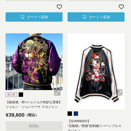
カートへ追加
カートへ追加
【絡繰魂・粋×ジョジョの奇妙な冒険】
ジョルノ・ジョバァーナ スカジャン
¥
39,600
税込
【SUMINEKO】
“花魁猫／桜猫”総刺繍リバーシブルス
売切れ
カジャン