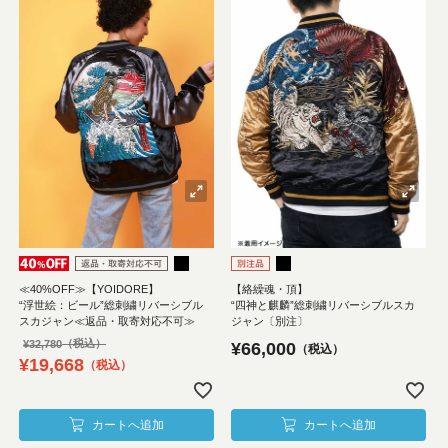
≪40%OFF≫【YOIDORE】
【絡繰魂・頂】
“浮世絵：ビール”総刺繍リバーシブル
“四神と麒麟”総刺繍リバーシブルスカ
スカジャン≪返品・取寄対応不可≫
ジャン〔別注〕
¥
32,780
¥
66,000
税込
¥
19,668
税込
カートへ追加
カートへ追加