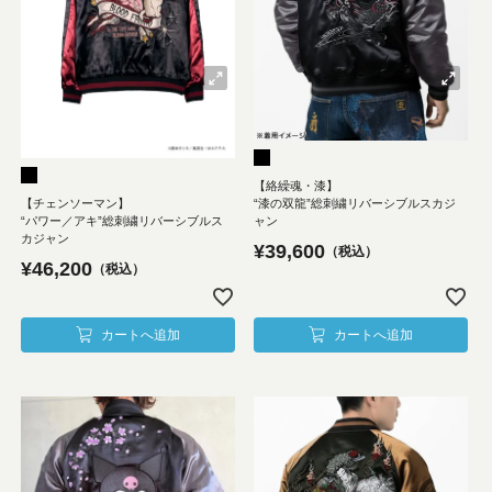
【絡繰魂・漆】
“漆の双龍”総刺繍リバーシブルスカジ
【チェンソーマン】
ャン
“パワー／アキ”総刺繍リバーシブルス
カジャン
¥
39,600
税込
¥
46,200
税込
カートへ追加
カートへ追加