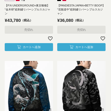
【P.N UNDERGROUND×東京喰種】
【PANDIESTA JAPAN×BETTY BOOP】
“金木研”総刺繍リバーシブルスカジャ
“花魁道中”総刺繍リバーシブルスカジ
ン
ャン
¥
43,780
¥
36,080
税込
税込
売切れ
売切れ
カートへ追加
カートへ追加