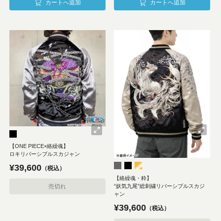
カートへ追加
カートへ追加
【ONE PIECE×絡繰魂】
ロキリバーシブルスカジャン
¥
39,600
税込
【絡繰魂・粋】
“妖気九尾”総刺繍リバーシブルスカジ
売切れ
ャン
¥
39,600
税込