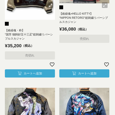
【絡繰魂×HELLO KITTY】
“NIPPON RETORO”総刺繍リバーシブ
ルスカジャン
¥
36,080
税込
【絡繰魂・粋】
“国芳 猫飼好五十三疋”総刺繍リバーシ
ブルスカジャン
売切れ
¥
35,200
税込
売切れ
カートへ追加
カートへ追加