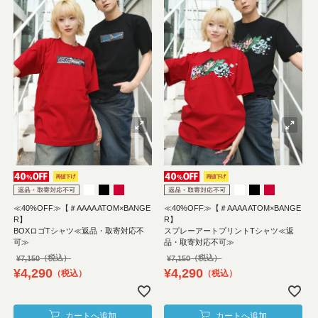
≪40%OFF≫【＃AAAA ATOM×BANGE
≪40%OFF≫【＃AAAA ATOM×BANGE
R】
R】
BOXロゴTシャツ≪返品・取寄対応不
スプレーアートプリントTシャツ≪返
可≫
品・取寄対応不可≫
¥
7,150
¥
7,150
¥
4,290
¥
4,290
税込
税込
カートへ追加
カートへ追加