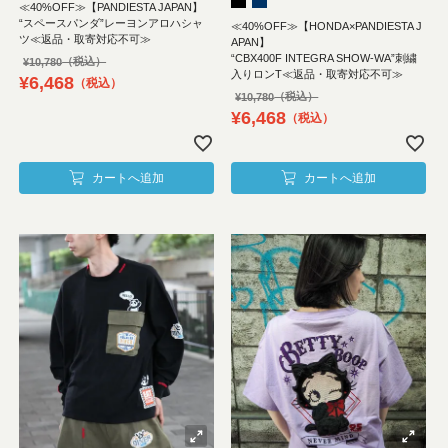
≪40%OFF≫【PANDIESTA JAPAN】
“スペースパンダ”レーヨンアロハシャ
≪40%OFF≫【HONDA×PANDIESTA J
ツ≪返品・取寄対応不可≫
APAN】
“CBX400F INTEGRA SHOW-WA”刺繍
¥
10,780
入りロンT≪返品・取寄対応不可≫
¥
6,468
税込
¥
10,780
¥
6,468
税込
カートへ追加
カートへ追加