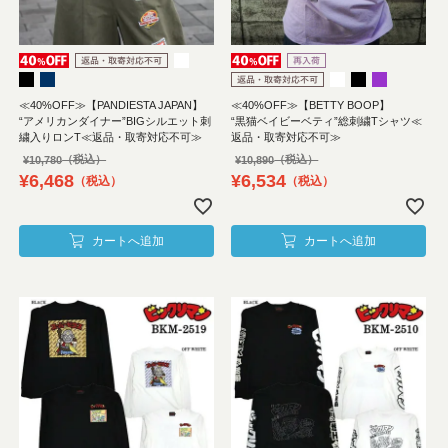
≪40%OFF≫【PANDIESTA JAPAN】
≪40%OFF≫【BETTY BOOP】
“アメリカンダイナー”BIGシルエット刺
“黒猫ベイビーベティ”総刺繍Tシャツ≪
繍入りロンT≪返品・取寄対応不可≫
返品・取寄対応不可≫
¥
10,780
¥
10,890
¥
6,468
¥
6,534
税込
税込
カートへ追加
カートへ追加