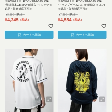
≪50%OFF≫【PANDIESTA JAPAN】
≪40%OFF≫【PANDIESTA JAPAN】
“熊猫日本GEISHA”刺繍入りTシャツ≪
“トランプゲームパンダ”刺繍入りロンT
返品・取寄対応不可≫
≪返品・取寄対応不可≫
¥
8,690
¥
7,590
¥
4,345
¥
4,554
税込
税込
カートへ追加
カートへ追加