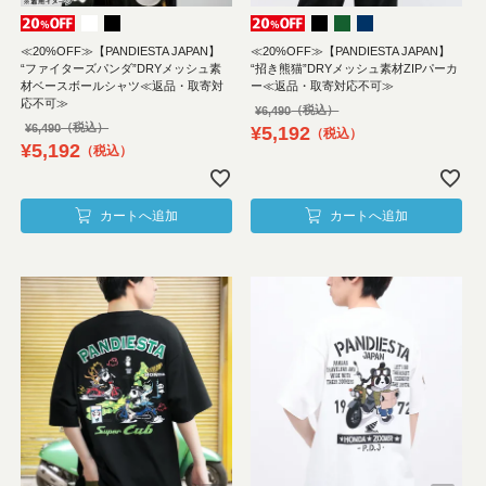
≪20%OFF≫【PANDIESTA JAPAN】
≪20%OFF≫【PANDIESTA JAPAN】
“ファイターズパンダ”DRYメッシュ素
“招き熊猫”DRYメッシュ素材ZIPパーカ
材ベースボールシャツ≪返品・取寄対
ー≪返品・取寄対応不可≫
応不可≫
¥
6,490
¥
6,490
¥
5,192
税込
¥
5,192
税込
カートへ追加
カートへ追加