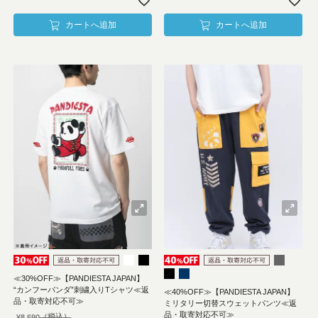
カートへ追加
カートへ追加
≪30%OFF≫【PANDIESTA JAPAN】
“カンフーパンダ”刺繍入りTシャツ≪返
≪40%OFF≫【PANDIESTA JAPAN】
品・取寄対応不可≫
ミリタリー切替スウェットパンツ≪返
品・取寄対応不可≫
¥
8,690