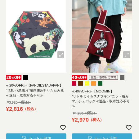
≪20%OFF≫【PANDIESTA JAPAN】
“花札 花鳥風月”晴雨兼用折りたたみ傘
≪40%OFF≫【MOOMIN】
≪返品・取寄対応不可≫
“リトルミイ＆スナフキン”ニット編み
マルシェバッグ≪返品・取寄対応不可
¥
3,520
≫
¥
2,816
税込
¥
4,950
¥
2,970
税込
カートへ追加
カートへ追加