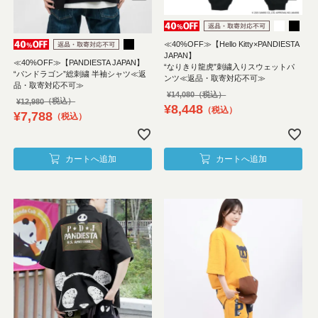
≪40%OFF≫【Hello Kitty×PANDIESTA
JAPAN】
≪40%OFF≫【PANDIESTA JAPAN】
“なりきり龍虎”刺繍入りスウェットパ
“パンドラゴン”総刺繍 半袖シャツ≪返
ンツ≪返品・取寄対応不可≫
品・取寄対応不可≫
¥
14,080
¥
12,980
¥
8,448
税込
¥
7,788
税込
カートへ追加
カートへ追加