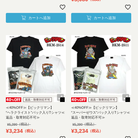
カートへ追加
カートへ追加
≪40%OFF≫【ビックリマン】
≪40%OFF≫【ビックリマン】
“ヘラクライスト”パック入りTシャツ≪
“スーパーゼウス”パック入りTシャツ≪
返品・取寄対応不可≫
返品・取寄対応不可≫
¥
5,390
¥
5,390
¥
3,234
¥
3,234
税込
税込