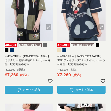
≪40%OFF≫【PANDIESTA JAPAN】
≪40%OFF≫【PANDIESTA JAPAN】
ミリタリー切替 半袖ZIPパーカー≪返
“PDJファイターズ”ベースボールシャツ
品・取寄対応不可≫
≪返品・取寄対応不可≫
¥
12,100
¥
12,100
¥
7,260
¥
7,260
税込
税込
カートへ追加
カートへ追加