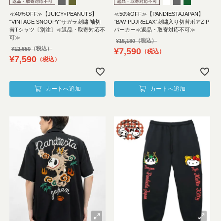
≪40%OFF≫【JUICY×PEANUTS】
≪50%OFF≫【PANDIESTAJAPAN】
“VINTAGE SNOOPY”サガラ刺繍 袖切
“B/W-PDJRELAX”刺繍入り切替ボアZIP
替Tシャツ〔別注〕≪返品・取寄対応不
パーカー≪返品・取寄対応不可≫
可≫
¥
15,180
¥
12,650
¥
7,590
税込
¥
7,590
税込
カートへ追加
カートへ追加