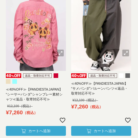
≪40%OFF≫【PANDIESTA JAPAN】
“サメパンダ”バルーンパンツ≪返品・
≪40%OFF≫【PANDIESTA JAPAN】
取寄対応不可≫
“シーサーパンダ”シャンブレー素材シ
ャツ≪返品・取寄対応不可≫
¥
12,100
¥
7,260
¥
12,100
税込
¥
7,260
税込
カートへ追加
カートへ追加