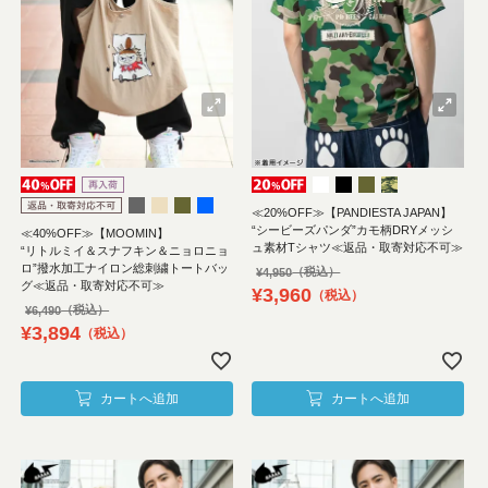
≪20%OFF≫【PANDIESTA JAPAN】
“シービーズパンダ”カモ柄DRYメッシ
≪40%OFF≫【MOOMIN】
ュ素材Tシャツ≪返品・取寄対応不可≫
“リトルミイ＆スナフキン＆ニョロニョ
ロ”撥水加工ナイロン総刺繍トートバッ
¥
4,950
グ≪返品・取寄対応不可≫
¥
3,960
税込
¥
6,490
¥
3,894
税込
カートへ追加
カートへ追加