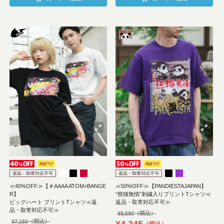
≪40%OFF≫【＃AAAA ATOM×BANGE
≪50%OFF≫【PANDIESTAJAPAN】
R】
“熊猫無情”刺繍入りプリントTシャツ≪
ビッグハート プリントTシャツ≪返
返品・取寄対応不可≫
品・取寄対応不可≫
¥
8,690
¥
7,150
¥
4,345