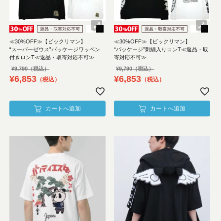
≪30%OFF≫【ビックリマン】
≪30%OFF≫【ビックリマン】
“スーパーゼウス”パッケージワッペン
“パッケージ”刺繍入りロンT≪返品・取
付きロンT≪返品・取寄対応不可≫
寄対応不可≫
¥
9,790
¥
9,790
¥
6,853
¥
6,853
税込
税込
カートへ追加
カートへ追加