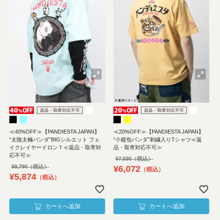
≪40%OFF≫【PANDIESTA JAPAN】
≪20%OFF≫【PANDIESTA JAPAN】
“太陰太極パンダ”BIGシルエット フェ
“小籠包パンダ”刺繍入りTシャツ≪返
イクレイヤードロンＴ≪返品・取寄対
品・取寄対応不可≫
応不可≫
¥
7,590
¥
9,790
¥
6,072
税込
¥
5,874
税込
カートへ追加
カートへ追加