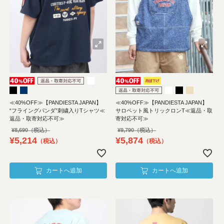
≪40%OFF≫【PANDIESTA JAPAN】
≪40%OFF≫【PANDIESTA JAPAN】
“フライングパンダ”刺繍入りTシャツ≪
サロペット風トリックロンT≪返品・取
返品・取寄対応不可≫
寄対応不可≫
¥
8,690
¥
9,790
¥
5,214
¥
5,874
税込
税込
カートへ追加
カートへ追加