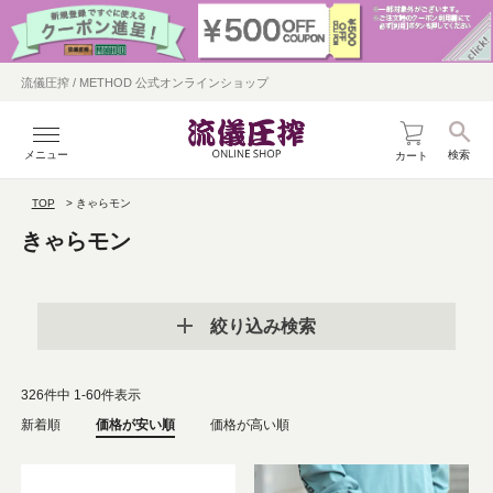
流儀圧搾 / METHOD 公式オンラインショップ
メニュー
検索
カート
TOP
きゃらモン
きゃらモン
絞り込み検索
326
件中
1
-
60
件表示
新着順
価格が安い順
価格が高い順