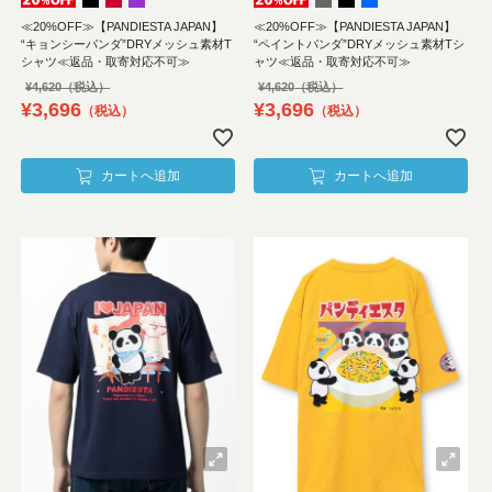
≪20%OFF≫【PANDIESTA JAPAN】
≪20%OFF≫【PANDIESTA JAPAN】
“キョンシーパンダ”DRYメッシュ素材T
“ペイントパンダ”DRYメッシュ素材Tシ
シャツ≪返品・取寄対応不可≫
ャツ≪返品・取寄対応不可≫
¥
4,620
¥
4,620
¥
3,696
¥
3,696
税込
税込
カートへ追加
カートへ追加