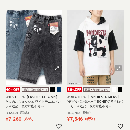
≪40%OFF≫【PANDIESTA JAPAN】
≪30%OFF≫【PANDIESTA JAPAN】
ケミカルウォッシュ ワイドデニムパン
“デビルパンダハーフBONE”切替半袖パ
ツ≪返品・取寄対応不可≫
ーカー≪返品・取寄対応不可≫
¥
12,100
¥
10,780
¥
7,260
¥
7,546
税込
税込