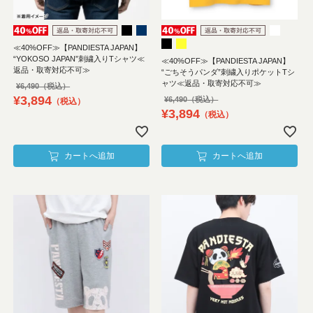
≪40%OFF≫【PANDIESTA JAPAN】
“YOKOSO JAPAN”刺繍入りTシャツ≪
≪40%OFF≫【PANDIESTA JAPAN】
返品・取寄対応不可≫
“ごちそうパンダ”刺繍入りポケットTシ
ャツ≪返品・取寄対応不可≫
¥
6,490
¥
3,894
¥
6,490
税込
¥
3,894
税込
カートへ追加
カートへ追加