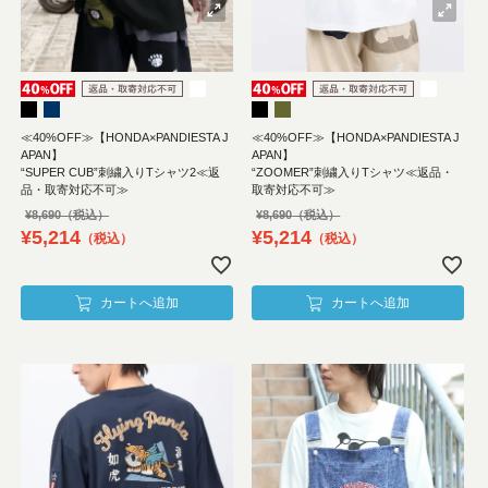
≪40%OFF≫【HONDA×PANDIESTA J
≪40%OFF≫【HONDA×PANDIESTA J
APAN】
APAN】
“SUPER CUB”刺繍入りTシャツ2≪返
“ZOOMER”刺繍入りTシャツ≪返品・
品・取寄対応不可≫
取寄対応不可≫
¥
8,690
¥
8,690
¥
5,214
¥
5,214
税込
税込
カートへ追加
カートへ追加