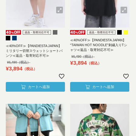
≪40%OFF≫【PANDIESTA JAPAN】
“TAIWAN HOT NOODLE”刺繍入りTシ
≪40%OFF≫【PANDIESTA JAPAN】
ャツ≪返品・取寄対応不可≫
ミリタリー切替スウェットショートパ
ンツ≪返品・取寄対応不可≫
¥
6,490
¥
3,894
¥
6,490
税込
¥
3,894
税込
カートへ追加
カートへ追加