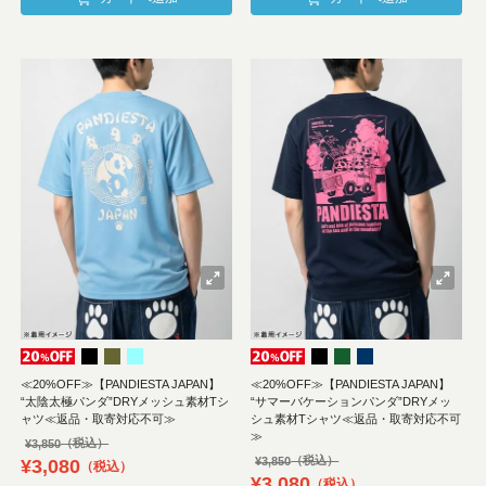
≪20%OFF≫【PANDIESTA JAPAN】
≪20%OFF≫【PANDIESTA JAPAN】
“太陰太極パンダ”DRYメッシュ素材Tシ
“サマーバケーションパンダ”DRYメッ
ャツ≪返品・取寄対応不可≫
シュ素材Tシャツ≪返品・取寄対応不可
≫
¥
3,850
¥
3,850
¥
3,080
税込
¥
3,080
税込