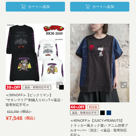
カートへ追加
カートへ追加
≪30%OFF≫【ビックリマン】
“サタンマリア”刺繍入りロンT≪返品・
取寄対応不可≫
¥
10,780
¥
7,546
税込
≪40%OFF≫【JUICY×PEANUTS】
トラッカー風タック遣い デニム切替プ
ルオーバー〔別注〕≪返品・取寄対応
不可≫