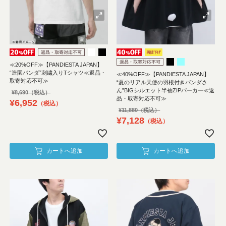
≪20%OFF≫【PANDIESTA JAPAN】
“造園パンダ”刺繍入りTシャツ≪返品・
≪40%OFF≫【PANDIESTA JAPAN】
取寄対応不可≫
“夏のリアル天使の羽根付きパンダさ
ん”BIGシルエット半袖ZIPパーカー≪返
¥
8,690
品・取寄対応不可≫
¥
6,952
税込
¥
11,880
¥
7,128
税込
カートへ追加
カートへ追加