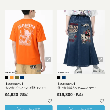
【SUMINEKO】
【SUMINEKO】
“酔い猫”プリントDRY素材Tシャツ
“伸び猫”刺繍入りデニムスカート
¥
4,620
¥
19,800
税込
税込
カートへ追加
カートへ追加