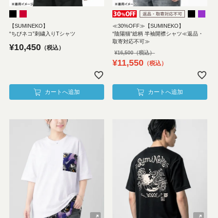
【SUMINEKO】
≪30%OFF≫【SUMINEKO】
“ちびネコ”刺繍入りTシャツ
“陰陽猫”総柄 半袖開襟シャツ≪返品・
取寄対応不可≫
¥
10,450
税込
¥
16,500
¥
11,550
税込
カートへ追加
カートへ追加