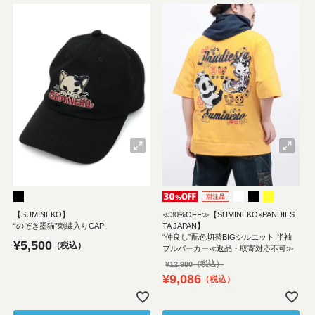
【SUMINEKO】
≪30%OFF≫【SUMINEKO×PANDIES
“のぞき墨猫”刺繍入りCAP
TA JAPAN】
“仲良し”配色切替BIGシルエット 半袖
¥
5,500
税込
プルパーカー≪返品・取寄対応不可≫
¥
12,980
¥
9,086
税込