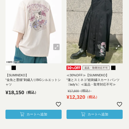
【SUMINEKO】
≪30%OFF≫【SUMINEKO】
“金魚と墨猫”刺繍入りBIGシルエットシ
“蓮とスミネコ”総刺繍スカートパンツ
ャツ
〔lady's〕≪返品・取寄対応不可≫
¥
17,600
¥
18,150
税込
¥
12,320
税込
カートへ追加
カートへ追加