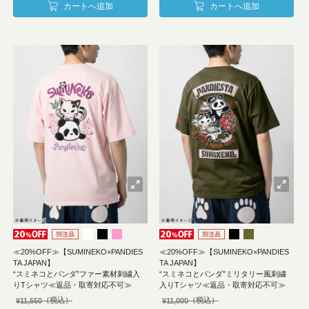
カートへ追加
カートへ追加
≪20%OFF≫【SUMINEKO×PANDIES
≪20%OFF≫【SUMINEKO×PANDIES
TA JAPAN】
TA JAPAN】
“スミネコとパンダ”ファー素材刺繍入
“スミネコとパンダ”ミリタリー風刺繍
りTシャツ≪返品・取寄対応不可≫
入りTシャツ≪返品・取寄対応不可≫
¥
11,550
¥
11,000