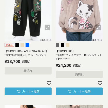
【SUMINEKO×PANDIESTA JAPAN】
【SUMINEKO】
“風雷熊猫”刺繍入りバルーンパンツ
“桜墨猫”フェイクファーBIGシルエット
ZIPパーカー
¥
18,700
税込
¥
24,200
税込
売切れ
売切れ
カートへ追加
カートへ追加