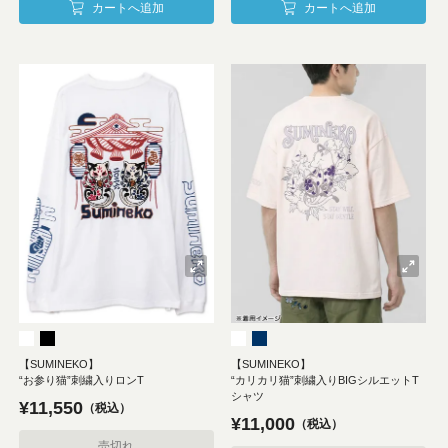
カートへ追加
カートへ追加
【SUMINEKO】
【SUMINEKO】
“お参り猫”刺繍入りロンT
“カリカリ猫”刺繍入りBIGシルエットT
シャツ
¥
11,550
税込
¥
11,000
税込
売切れ