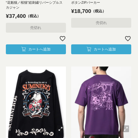
“花魁猫／桜猫”総刺繍リバーシブルス
ボタンZIPパーカー
カジャン
¥
18,700
税込
¥
37,400
税込
売切れ
売切れ
カートへ追加
カートへ追加