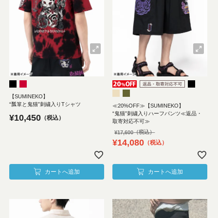
【SUMINEKO】
“瓢箪と鬼猫”刺繍入りTシャツ
≪20%OFF≫【SUMINEKO】
“鬼猫”刺繍入りハーフパンツ≪返品・
¥
10,450
税込
取寄対応不可≫
¥
17,600
¥
14,080
税込
カートへ追加
カートへ追加