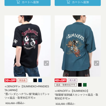
カートへ追加
カートへ追加
≪30%OFF≫【SUMINEKO×PANDIES
TA JAPAN】
≪40%OFF≫【SUMINEKO】
“墨パンダとハチワレ猫”刺繍入りTシャ
“陰陽猫”総刺繍スカシャツ≪返品・取
ツ≪返品・取寄対応不可≫
寄対応不可≫
¥
10,450
¥
18,480