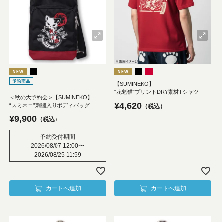
【SUMINEKO】
“花魁猫”プリントDRY素材Tシャツ
＜秋の大予約会＞【SUMINEKO】
¥
4,620
“スミネコ”刺繍入りボディバッグ
税込
¥
9,900
税込
予約受付期間
2026/08/07 12:00
〜
2026/08/25 11:59
カートへ追加
カートへ追加