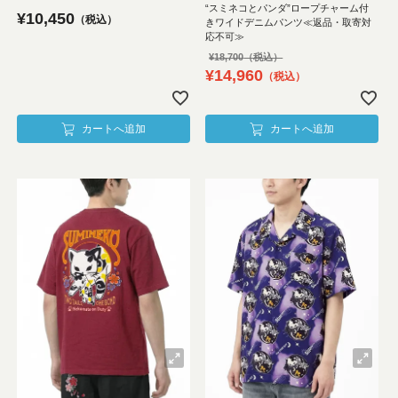
“スミネコとパンダ”ロープチャーム付
¥
10,450
税込
きワイドデニムパンツ≪返品・取寄対
応不可≫
¥
18,700
¥
14,960
税込
カートへ追加
カートへ追加