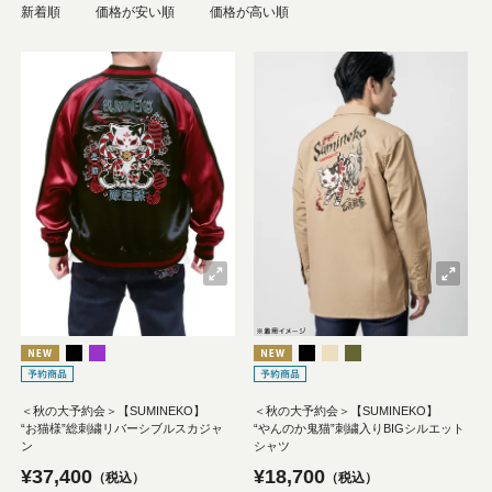
新着順
価格が安い順
価格が高い順
＜秋の大予約会＞【SUMINEKO】
＜秋の大予約会＞【SUMINEKO】
“お猫様”総刺繍リバーシブルスカジャ
“やんのか鬼猫”刺繍入りBIGシルエット
ン
シャツ
¥
37,400
¥
18,700
税込
税込