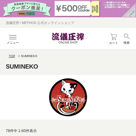
流儀圧搾 / METHOD 公式オンラインショップ
メニュー
検索
カート
TOP
SUMINEKO
SUMINEKO
78
件中
1
-
60
件表示