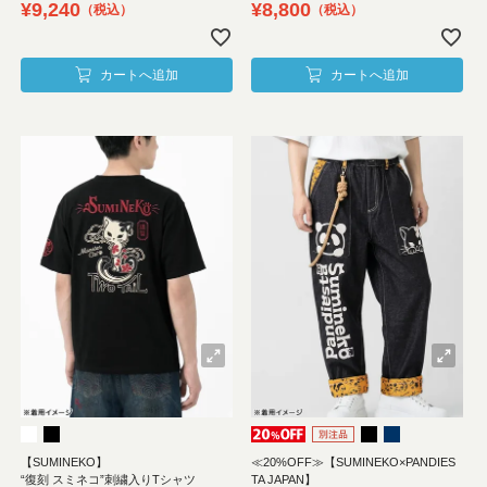
¥
9,240
¥
8,800
税込
税込
カートへ追加
カートへ追加
【SUMINEKO】
≪20%OFF≫【SUMINEKO×PANDIES
“復刻 スミネコ”刺繍入りTシャツ
TA JAPAN】