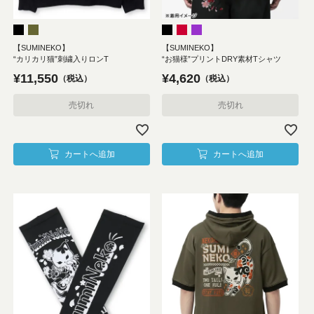
【SUMINEKO】
【SUMINEKO】
“カリカリ猫”刺繍入りロンT
“お猫様”プリントDRY素材Tシャツ
¥
11,550
¥
4,620
税込
税込
売切れ
売切れ
カートへ追加
カートへ追加