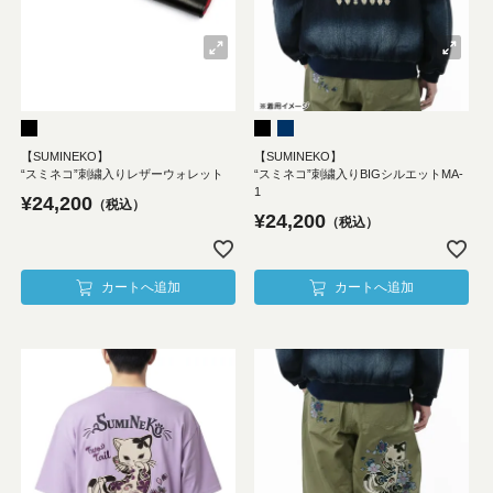
【SUMINEKO】
【SUMINEKO】
“スミネコ”刺繍入りレザーウォレット
“スミネコ”刺繍入りBIGシルエットMA-
1
¥
24,200
税込
¥
24,200
税込
カートへ追加
カートへ追加