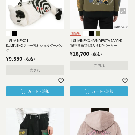
【SUMINEKO】
【SUMINEKO×PANDIESTA JAPAN】
SUMINEKOファー素材ショルダーバッ
“風雷熊猫”刺繍入りZIPパーカー
グ
¥
18,700
税込
¥
9,350
税込
売切れ
売切れ
カートへ追加
カートへ追加