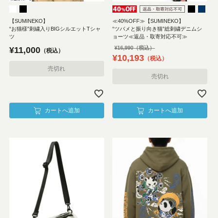
【SUMINEKO】
≪40%OFF≫【SUMINEKO】
“お猫様”刺繍入りBIGシルエットTシャ
“ツバメと振り向き猫”総刺繍デニムシ
ツ
ョーツ≪返品・取寄対応不可≫
¥
16,990
¥
11,000
税込
¥
10,193
税込
売切れ
売切れ
カートへ追加
カートへ追加