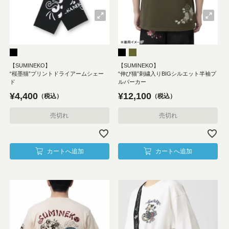
【SUMINEKO】
【SUMINEKO】
“桜墨猫”プリントドライアームシェー
“伸び猫”刺繍入りBIGシルエット半袖プ
ド
ルパーカー
¥
4,400
¥
12,100
税込
税込
売切れ
売切れ
カートへ追加
カートへ追加