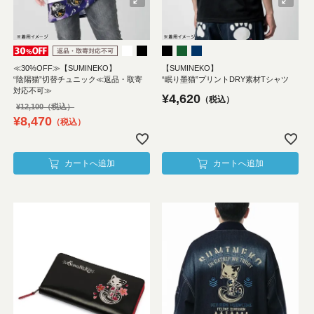
≪30%OFF≫【SUMINEKO】
【SUMINEKO】
“陰陽猫”切替チュニック≪返品・取寄
“眠り墨猫”プリントDRY素材Tシャツ
対応不可≫
¥
4,620
税込
¥
12,100
¥
8,470
税込
カートへ追加
カートへ追加