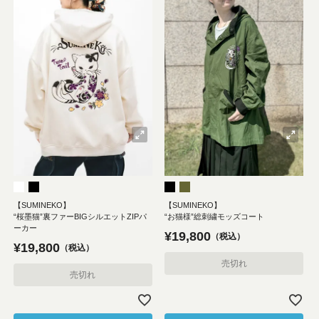
【SUMINEKO】
【SUMINEKO】
“桜墨猫”裏ファーBIGシルエットZIPパ
“お猫様”総刺繍モッズコート
ーカー
¥
19,800
税込
¥
19,800
税込
売切れ
売切れ