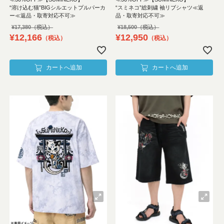
“溶け込む猫”BIGシルエットプルパーカ
“スミネコ”総刺繍 袖リブシャツ≪返
ー≪返品・取寄対応不可≫
品・取寄対応不可≫
¥
17,380
¥
18,500
¥
12,166
¥
12,950
税込
税込
カートへ追加
カートへ追加