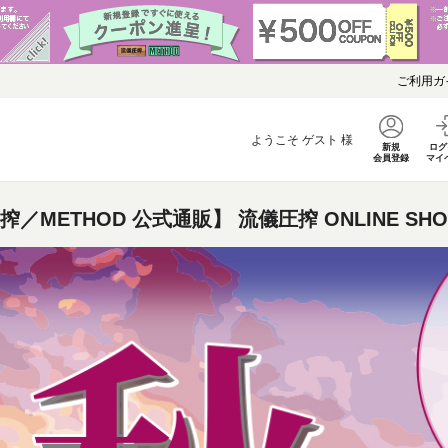
ご利用ガ
ようこそ
ゲスト
様
新規
ログ
会員登録
マイ
搾／METHOD 公式通販】 流儀圧搾 ONLINE SHO