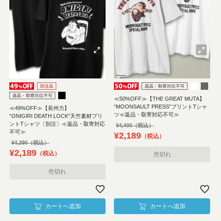
≪50%OFF≫【THE GREAT MUTA】
“MOONSAULT PRESS”プリントTシャ
≪49%OFF≫【長州力】
ツ≪返品・取寄対応不可≫
“ONIGIRI DEATH LOCK”天竺素材プリ
ントTシャツ〔別注〕≪返品・取寄対応
¥
4,400
不可≫
¥
2,189
税込
¥
4,290
¥
2,189
税込
売切れ
売切れ
カートへ追加
カートへ追加