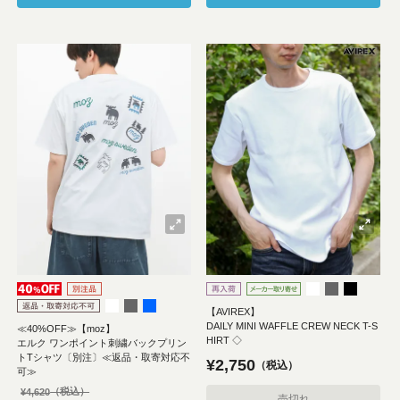
【AVIREX】
DAILY MINI WAFFLE CREW NECK T-S
≪40%OFF≫【moz】
HIRT ◇
エルク ワンポイント刺繍バックプリン
トTシャツ〔別注〕≪返品・取寄対応不
¥
2,750
税込
可≫
¥
4,620
売切れ