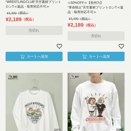
“WRESTLINGCLUB”天竺素材プリント
≪50%OFF≫【長州力】
ロンT≪返品・取寄対応不可≫
“革命戦士”天竺素材プリントロンT≪返
品・取寄対応不可≫
¥
4,400
¥
2,189
¥
4,400
税込
¥
2,189
税込
売切れ
売切れ
カートへ追加
カートへ追加