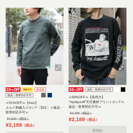
≪50%OFF≫【長州力】
“mydaysoff”天竺素材プリントロンT≪
≪51%OFF≫【moz】
返品・取寄対応不可≫
エルク刺繍入りロンT〔別注〕≪返品・
取寄対応不可≫
¥
4,400
¥
2,189
¥
4,500
税込
¥
2,189
税込
売切れ