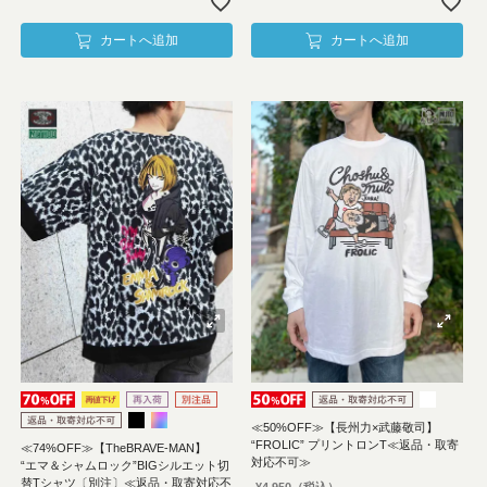
カートへ追加
カートへ追加
≪50%OFF≫【長州力×武藤敬司】
“FROLIC” プリントロンT≪返品・取寄
≪74%OFF≫【TheBRAVE-MAN】
対応不可≫
“エマ＆シャムロック”BIGシルエット切
替Tシャツ〔別注〕≪返品・取寄対応不