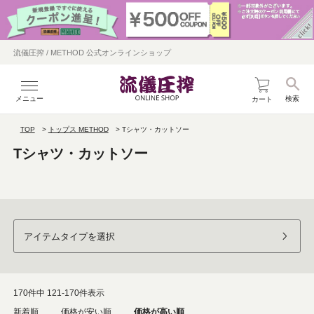
流儀圧搾 / METHOD 公式オンラインショップ
メニュー
検索
カート
TOP
トップス METHOD
Tシャツ・カットソー
Tシャツ・カットソー
アイテムタイプを選択
170
件中
121
-
170
件表示
新着順
価格が安い順
価格が高い順