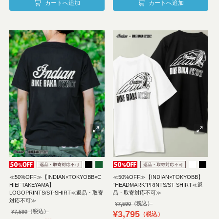
カートへ追加
カートへ追加
≪50%OFF≫【INDIAN×TOKYOBB×C
≪50%OFF≫【INDIAN×TOKYOBB】
HIEFTAKEYAMA】
“HEADMARK”PRINTS/ST-SHIRT≪返
LOGOPRINTS/ST-SHIRT≪返品・取寄
品・取寄対応不可≫
対応不可≫
¥
7,590
¥
7,590
¥
3,795
税込