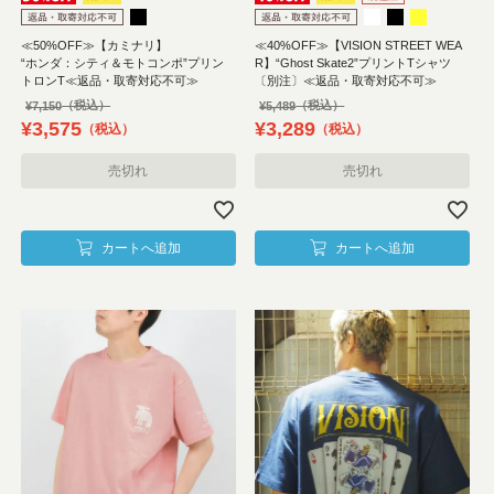
≪50%OFF≫【カミナリ】
≪40%OFF≫【VISION STREET WEA
“ホンダ：シティ＆モトコンポ”プリン
R】“Ghost Skate2”プリントTシャツ
トロンT≪返品・取寄対応不可≫
〔別注〕≪返品・取寄対応不可≫
¥
7,150
¥
5,489
¥
3,575
¥
3,289
税込
税込
売切れ
売切れ
カートへ追加
カートへ追加