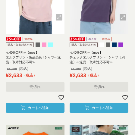
≪40%OFF≫【moz】
≪40%OFF≫【moz】
エルクプリント製品染めTシャツ≪返
チェックエルクプリントTシャツ〔別
品・取寄対応不可≫
注〕≪返品・取寄対応不可≫
¥
4,389
¥
4,389
¥
2,633
¥
2,633
税込
税込
売切れ
売切れ
カートへ追加
カートへ追加