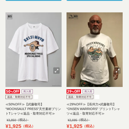
≪50%OFF≫【武藤敬司】
≪29%OFF≫【長州力×武藤敬司】
“MOONSAULT PRESS”天竺素材プリン
“ONSEN WARRIORS” プリントTシャ
トTシャツ≪返品・取寄対応不可≫
ツ≪返品・取寄対応不可≫
¥
3,850
¥
2,695
¥
1,925
¥
1,925
税込
税込