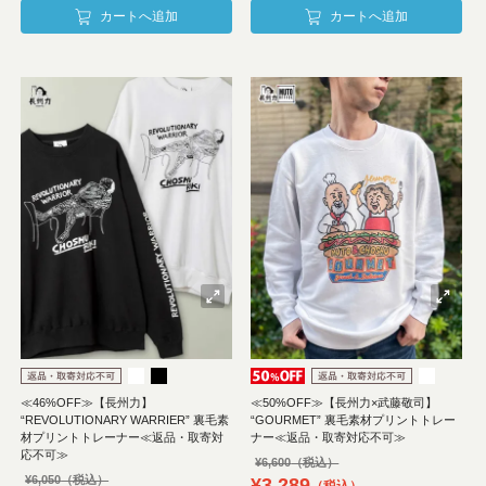
カートへ追加
カートへ追加
≪46%OFF≫【長州力】
≪50%OFF≫【長州力×武藤敬司】
“REVOLUTIONARY WARRIER” 裏毛素
“GOURMET” 裏毛素材プリントトレー
材プリントトレーナー≪返品・取寄対
ナー≪返品・取寄対応不可≫
応不可≫
¥
6,600
¥
6,050
¥
3,289
税込