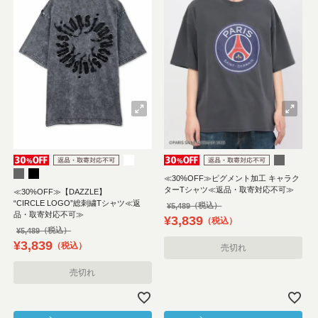
≪30%OFF≫ピグメント加工 キャラク
ターTシャツ≪返品・取寄対応不可≫
≪30%OFF≫【DAZZLE】
“CIRCLE LOGO”総刺繍Tシャツ≪返
¥
5,489
品・取寄対応不可≫
¥
3,839
税込
¥
5,489
¥
3,839
税込
売切れ
売切れ