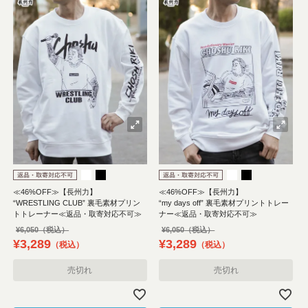
≪46%OFF≫【長州力】
≪46%OFF≫【長州力】
“WRESTLING CLUB” 裏毛素材プリン
“my days off” 裏毛素材プリントトレー
トトレーナー≪返品・取寄対応不可≫
ナー≪返品・取寄対応不可≫
¥
6,050
¥
6,050
¥
3,289
¥
3,289
税込
税込
売切れ
売切れ