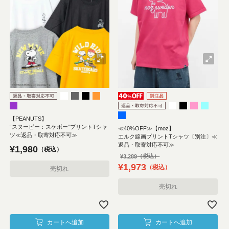
【PEANUTS】
“スヌーピー：スケボー”プリントTシャ
≪40%OFF≫【moz】
ツ≪返品・取寄対応不可≫
エルク線画プリントTシャツ〔別注〕≪
返品・取寄対応不可≫
¥
1,980
税込
¥
3,289
¥
1,973
税込
売切れ
売切れ
カートへ追加
カートへ追加