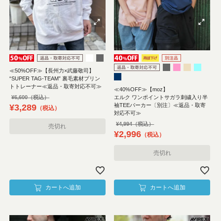
≪50%OFF≫【長州力×武藤敬司】
“SUPER TAG-TEAM” 裏毛素材プリン
トトレーナー≪返品・取寄対応不可≫
≪40%OFF≫【moz】
エルク ワンポイントサガラ刺繍入り半
¥
6,600
袖TEEパーカー〔別注〕≪返品・取寄
¥
3,289
税込
対応不可≫
¥
4,994
売切れ
¥
2,996
税込
売切れ
カートへ追加
カートへ追加