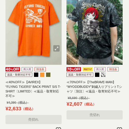
≪40%OFF≫【AVIREX】
≪70%OFF≫【TheBRAVE-MAN】
“FLYING TIGERS” BACK PRINT S/S T-
“MYODDBUDDY”刺繍入りプリントTシ
SHIRT〔LIMITED〕≪返品・取寄対応
ャツ〔別注〕≪返品・取寄対応不可≫
不可≫
¥
8,690
¥
4,390
¥
2,607
税込
¥
2,633
税込
売切れ
売切れ