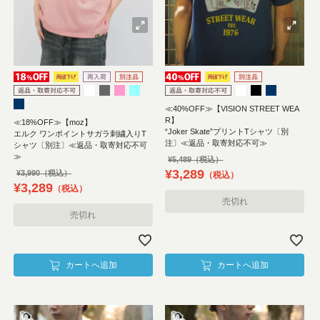
≪40%OFF≫【VISION STREET WEA
R】
≪18%OFF≫【moz】
“Joker Skate”プリントTシャツ〔別
エルク ワンポイントサガラ刺繍入りT
注〕≪返品・取寄対応不可≫
シャツ〔別注〕≪返品・取寄対応不可
≫
¥
5,489
¥
3,289
¥
3,990
税込
¥
3,289
税込
売切れ
売切れ
カートへ追加
カートへ追加