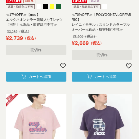
≪17%OFF≫【moz】
≪70%OFF≫【POLYGONTAILORFAB
エルクネオンカラー刺繍入りTシャツ
RIC】
〔別注〕≪返品・取寄対応不可≫
レイニィモデル：スタンドカラープル
オーバー≪返品・取寄対応不可≫
¥
3,289
¥
8,900
¥
2,739
税込
¥
2,669
税込
売切れ
売切れ
カートへ追加
カートへ追加