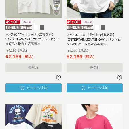
≪49%OFF≫【長州力×武藤敬司】
≪49%OFF≫【長州力×武藤敬司】
“ONSEN WARRIORS” プリントロンT
“ENTERTAINMENTSHOW”プリントロ
≪返品・取寄対応不可≫
ンT≪返品・取寄対応不可≫
¥
4,290
¥
4,290
¥
2,189
¥
2,189
税込
税込
売切れ
売切れ
カートへ追加
カートへ追加