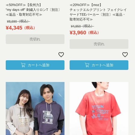
≪50%OFF≫【長州力】
≪20%OFF≫【moz】
“my days off” 刺繍入りロンT〔別注〕
チェックエルクプリント フェイクレイ
≪返品・取寄対応不可≫
ヤードTEEパーカー〔別注〕≪返品・
取寄対応不可≫
¥
8,690
¥
4,950
¥
4,345
税込
¥
3,960
税込
売切れ
売切れ
カートへ追加
カートへ追加