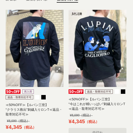
≪50%OFF≫【ルパン三世】
“今はこれが精いっぱい”刺繍入りロンT
≪50%OFF≫【ルパン三世】
≪返品・取寄対応不可≫
“クラリス救出”刺繍入りロンT≪返品・
取寄対応不可≫
¥
8,690
¥
4,345
¥
8,690
税込
¥
4,345
税込
売切れ