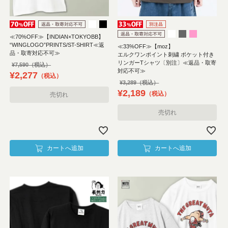
≪70%OFF≫【INDIAN×TOKYOBB】
“WINGLOGO”PRINTS/ST-SHIRT≪返
≪33%OFF≫【moz】
品・取寄対応不可≫
エルクワンポイント刺繍 ポケット付き
リンガーTシャツ〔別注〕≪返品・取寄
¥
7,590
対応不可≫
¥
2,277
税込
¥
3,289
¥
2,189
税込
売切れ
売切れ
カートへ追加
カートへ追加