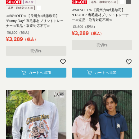
≪50%OFF≫【長州力×武藤敬司】
“FROLIC” 裏毛素材プリントトレーナ
≪50%OFF≫【長州力×武藤敬司】
ー≪返品・取寄対応不可≫
“Sunny Day” 裏毛素材プリントトレー
ナー≪返品・取寄対応不可≫
¥
6,600
¥
3,289
¥
6,600
税込
¥
3,289
税込
売切れ
売切れ
カートへ追加
カートへ追加