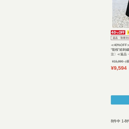
≪40%OF
“龍桜”総刺
注〕≪返品
¥
15,990
¥
9,594
8
件中
1
-
8