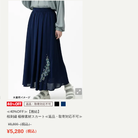
≪40%OFF≫【雅結】
桜刺繍 楊柳素材スカート≪返品・取寄対応不可≫
¥
8,800
¥
5,280
税込