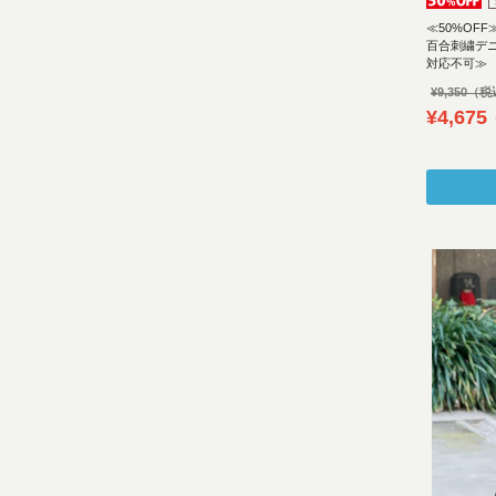
≪50%OF
百合刺繍デ
対応不可≫
¥
9,350
¥
4,675