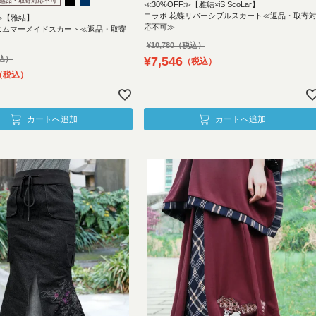
≪30%OFF≫【雅結×iS ScoLar】
コラボ 花蝶リバーシブルスカート≪返品・取寄
F≫【雅結】
応不可≫
ニムマーメイドスカート≪返品・取寄
¥
10,780
¥
7,546
税込
税込
カートへ追加
カートへ追加