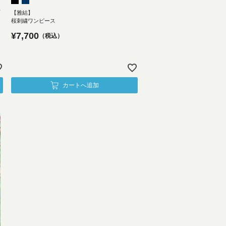
対
【雅結】
桜刺繍ワンピース
¥
7,700
税込
カートへ追加