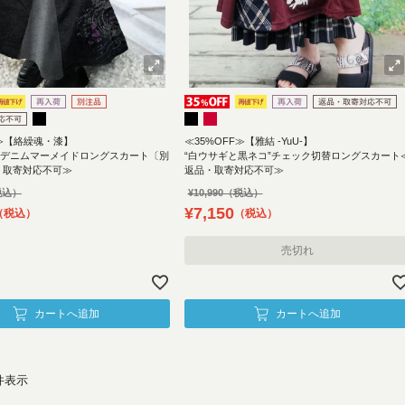
F≫【絡繰魂・漆】
≪35%OFF≫【雅結 -YuU-】
繍デニムマーメイドロングスカート〔別
“白ウサギと黒ネコ”チェック切替ロングスカート
・取寄対応不可≫
返品・取寄対応不可≫
¥
10,990
¥
7,150
税込
税込
売切れ
カートへ追加
カートへ追加
件表示