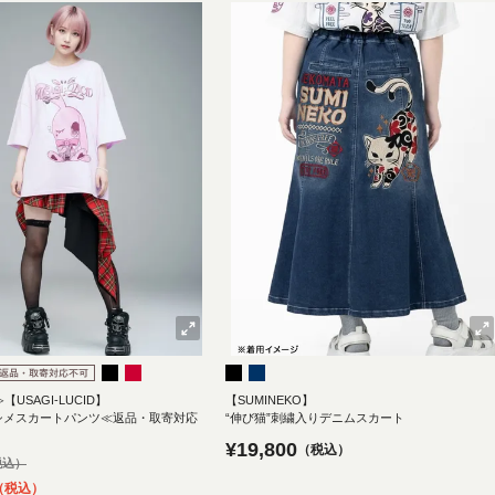
【USAGI-LUCID】
【SUMINEKO】
シメスカートパンツ≪返品・取寄対応
“伸び猫”刺繍入りデニムスカート
¥
19,800
税込
税込