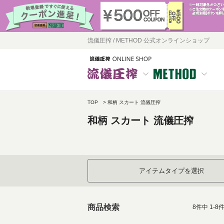
流儀圧搾 / METHOD 公式オンラインショップ
TOP
和柄 スカート 流儀圧搾
和柄 スカート 流儀圧搾
アイテムタイプを選択
商品検索
8
件中
1
-
8