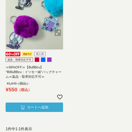
≪66%OFF≫【BuBBzu】
“和BuBBzu：イツモ一緒”バッグチャー
ム≪返品・取寄対応不可≫
¥
1,640
¥
550
税込
カートへ追加
1
件中
1
-
1
件表示