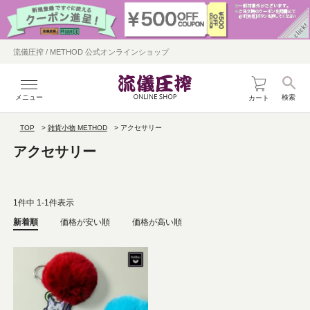
流儀圧搾 / METHOD 公式オンラインショップ
メニュー
検索
カート
TOP
雑貨小物 METHOD
アクセサリー
アクセサリー
1
件中
1
-
1
件表示
新着順
価格が安い順
価格が高い順