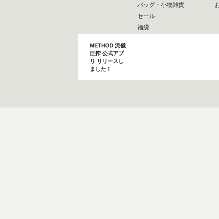
バッグ・小物雑貨
セール
福袋
METHOD 流儀
圧搾 公式アプ
リ リリースし
ました！