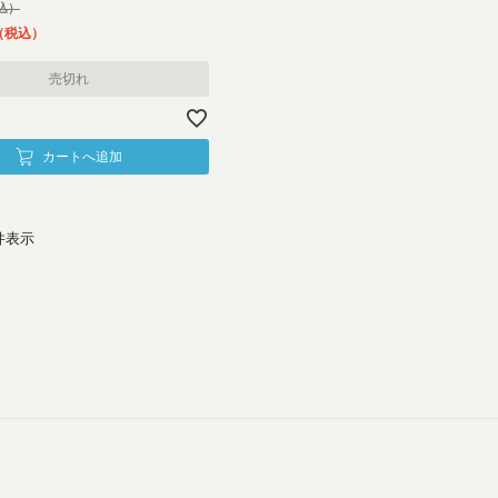
税込
売切れ
カートへ追加
件表示