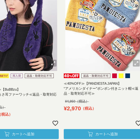
≪40%OFF≫【PANDIESTA JAPAN】
“アメリカンダイナー”ボンボン付きニット帽≪返
≫【BuBBzu】
品・取寄対応不可≫
EN”うさ耳ファーワッチ≪返品・取寄対応
¥
4,950
¥
2,970
税込
税込
カートへ追加
カートへ追加