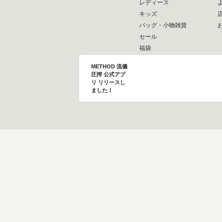
レディース
キッズ
バッグ・小物雑貨
セール
福袋
METHOD 流儀
圧搾 公式アプ
リ リリースし
ました！