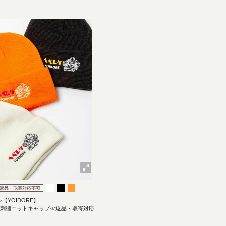
≫【YOIDORE】
総刺繍ニットキャップ≪返品・取寄対応