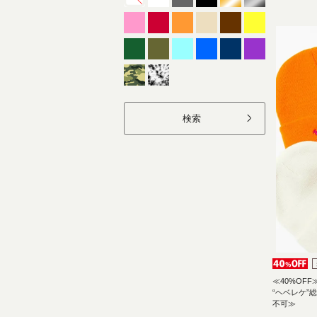
検索
≪40%OFF
“ヘベレケ”
不可≫