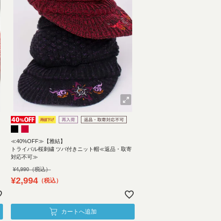
≪40%OFF≫【雅結】
トライバル桜刺繍 ツバ付きニット帽≪返品・取寄
対応不可≫
¥
4,990
¥
2,994
税込
カートへ追加