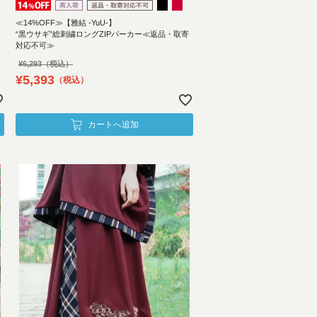
≪14%OFF≫【雅結 -YuU-】
“黒ウサギ”総刺繍ロングZIPパーカー≪返品・取寄
対応不可≫
¥
6,293
¥
5,393
税込
カートへ追加