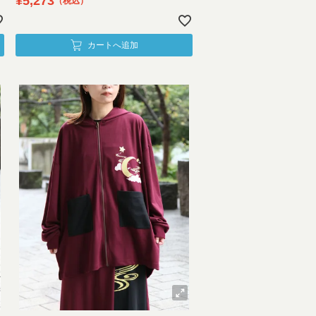
¥
5,273
税込
カートへ追加