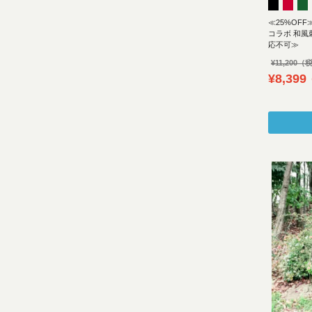
≪25%OFF≫
コラボ 和
応不可≫
¥
11,200
¥
8,399