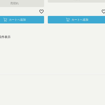
売切れ
カートへ追加
カートへ追加
1
件表示