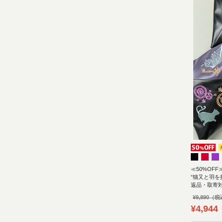
≪50%OFF
“猫又と羽を
返品・取寄
¥
9,890
¥
4,944