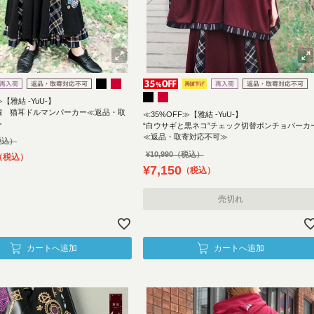
≫【雅結 -YuU-】
繍 猫耳ドルマンパーカー≪返品・取
≪35%OFF≫【雅結 -YuU-】
≫
“白ウサギと黒ネコ”チェック切替ポンチョパーカ
≪返品・取寄対応不可≫
¥
10,990
税込
¥
7,150
税込
売切れ
カートへ追加
カートへ追加