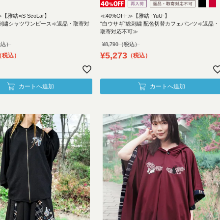
≪40%OFF≫【雅結 -YuU-】
【雅結×iS ScoLar】
“白ウサギ”総刺繍 配色切替カフェパンツ≪返品・
風刺繍シャツワンピース≪返品・取寄対
取寄対応不可≫
¥
8,790
¥
5,273
税込
税込
カートへ追加
カートへ追加