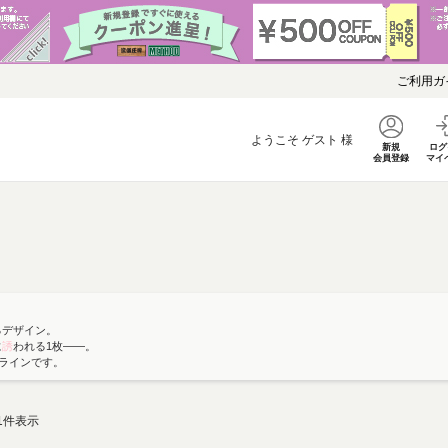
ご利用ガ
ようこそ
ゲスト
様
新規
ログ
会員登録
マイ
るデザイン。
に
誘
われる1枚――。
Wラインです。
1
件表示