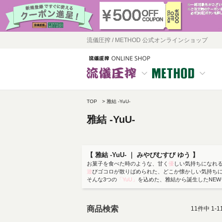
流儀圧搾 / METHOD 公式オンラインショップ
TOP
雅結 -YuU-
雅結 -YuU-
【 雅結 -YuU- ｜ みやびむすび ゆう 】
お菓子を食べた時のような、甘く
優
しい気持ちになれ
遊
びゴコロが散りばめられた、どこか懐かしい気持ち
そんな3つの
「YuU」
を込めた、雅結から誕生したNE
商品検索
11
件中
1
-
1