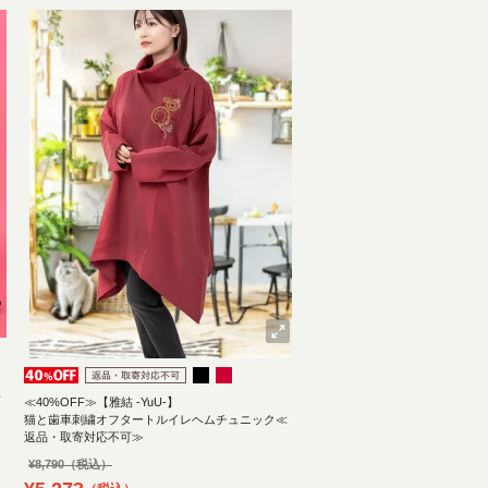
対
≪40%OFF≫【雅結 -YuU-】
猫と歯車刺繍オフタートルイレヘムチュニック≪
返品・取寄対応不可≫
¥
8,790