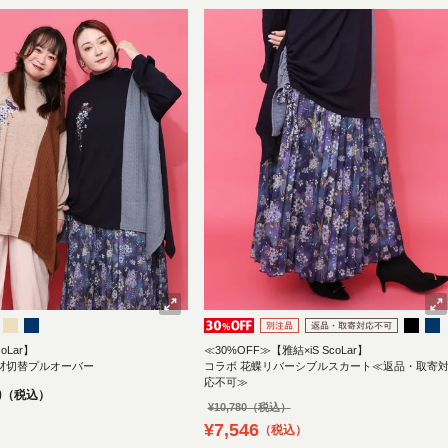
oLar】
≪30%OFF≫【雅結×iS ScoLar】
材切替プルオーバー
コラボ 花蝶リバーシブルスカート≪返品・取寄
応不可≫
0
税込
¥
10,780
¥
7,546
税込