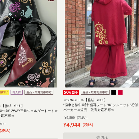
≪50%OFF≫【雅結 -YuU-】
“歯車と懐中時計”猫耳フードBIGシルエット5分袖
≫【雅結 -YuU-】
パーカー≪返品・取寄対応不可≫
持つ鍵” 2WAY三角ショルダートート≪
対応不可≫
¥
9,890
¥
4,944
税込
税込
売切れ