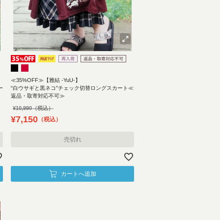
≪35%OFF≫【雅結 -YuU-】
ー
“白ウサギと黒ネコ”チェック切替ロングスカート≪
返品・取寄対応不可≫
¥
10,990
¥
7,150
税込
売切れ
カートへ追加