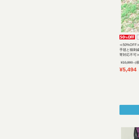
≪50%OFF
手毬と猫刺
寄対応不可
¥
10,990
¥
5,494