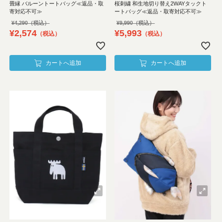
畳縁 バルーントートバッグ≪返品・取
桜刺繍 和生地切り替え2WAYタックト
寄対応不可≫
ートバッグ≪返品・取寄対応不可≫
¥
4,290
¥
9,990
¥
2,574
¥
5,993
税込
税込
カートへ追加
カートへ追加