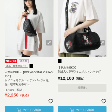
【SUMINEKO】
刺繍入り2WAYミニボストンバッグ
≪70%OFF≫【POLYGONTAILORFAB
RIC】
¥
12,100
税込
レイニィモデル：ボディバッグ≪返
品・取寄対応不可≫
売切れ
¥
7,500
¥
2,250
税込
カートへ追加
カートへ追加