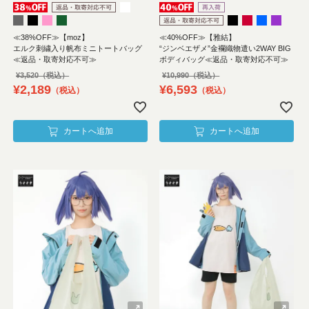
≪38%OFF≫【moz】
≪40%OFF≫【雅結】
エルク刺繍入り帆布ミニトートバッグ
“ジンベエザメ”金襴織物遣い2WAY BIG
≪返品・取寄対応不可≫
ボディバッグ≪返品・取寄対応不可≫
¥
3,520
¥
10,990
¥
2,189
¥
6,593
税込
税込
カートへ追加
カートへ追加