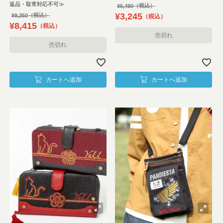
返品・取寄対応不可≫
¥
6,490
¥
3,245
¥
9,350
税込
¥
8,415
税込
売切れ
売切れ
カートへ追加
カートへ追加