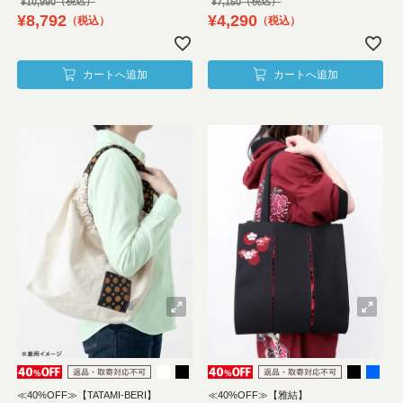
¥
10,990
¥
7,150
¥
8,792
¥
4,290
税込
税込
カートへ追加
カートへ追加
≪40%OFF≫【TATAMI-BERI】
≪40%OFF≫【雅結】