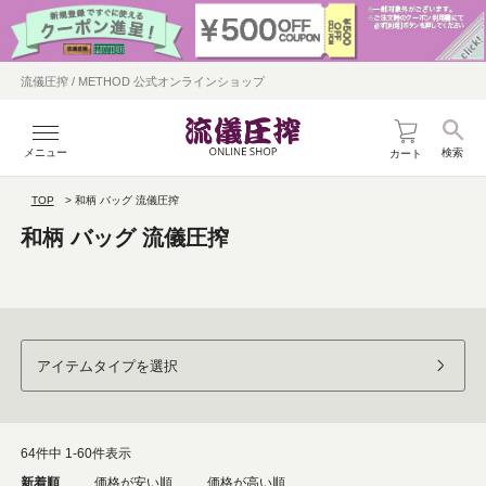
流儀圧搾 / METHOD 公式オンラインショップ
メニュー
検索
カート
TOP
和柄 バッグ 流儀圧搾
和柄 バッグ 流儀圧搾
アイテムタイプを選択
64
件中
1
-
60
件表示
新着順
価格が安い順
価格が高い順