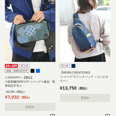
【MORN CREATIONS】
“シャーク”スリングバッグ ＜コンビカ
≪20%OFF≫【雅結】
ラー＞
小紋刺繍2WAYボディバッグ≪返品・取
寄対応不可≫
¥
13,750
税込
¥
8,790
¥
7,032
税込
売切れ
売切れ