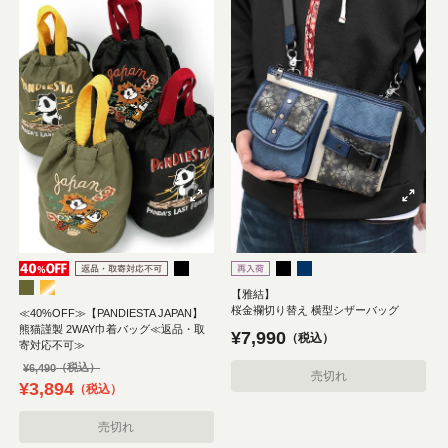
【雅結】
桜金襴切り替え 横型シザーバッグ
≪40%OFF≫【PANDIESTA JAPAN】
熊猫謹製 2WAY巾着バッグ≪返品・取
¥
7,990
税込
寄対応不可≫
¥
6,490
売切れ
¥
3,894
税込
売切れ