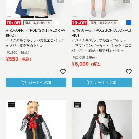
≪71%OFF≫【POLYGON TAILOR FA
≪70%OFF≫【POLYGONTAILORFAB
BRIC】
RIC】
うささきモデル：レジ袋風エコバッグ
うささきモデル：フルコーデセット
≪返品・取寄対応不可≫
〔マウンテンパーカー・Tシャツ・エコ
バッグ〕≪返品・取寄対応不可≫
¥
1,900
¥
20,000
¥
550
税込
¥
6,000
税込
カートへ追加
カートへ追加