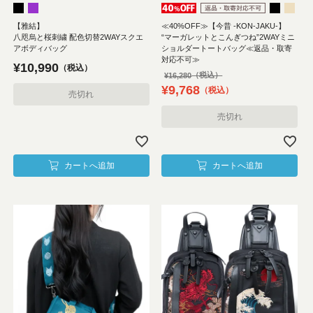
【雅結】
≪40%OFF≫【今昔 -KON-JAKU-】
八咫烏と桜刺繍 配色切替2WAYスクエ
“マーガレットとこんぎつね”2WAYミニ
アボディバッグ
ショルダートートバッグ≪返品・取寄
対応不可≫
¥
10,990
税込
¥
16,280
¥
9,768
税込
売切れ
売切れ
カートへ追加
カートへ追加