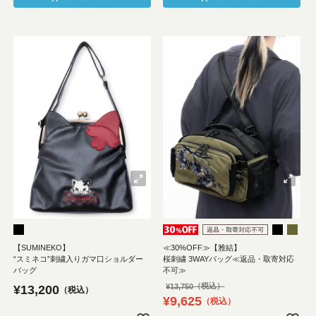
【SUMINEKO】
≪30%OFF≫【雅結】
“スミネコ”刺繍入りガマ口ショルダー
桜刺繍 3WAYバッグ≪返品・取寄対応
バッグ
不可≫
¥
13,750
¥
13,200
税込
¥
9,625
税込