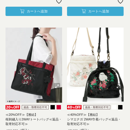
カートへ追加
カートへ追加
≪20%OFF≫【雅結】
≪40%OFF≫【雅結】
桜刺繍入り2WAYトートバッグ≪返品・
シマエナガ 2WAY巾着バッグ≪返品・
取寄対応不可≫
取寄対応不可≫