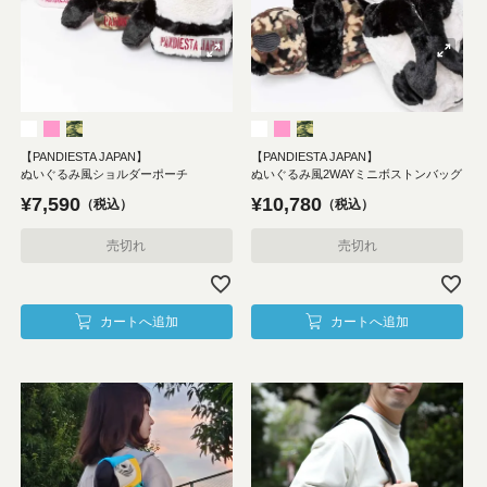
【PANDIESTA JAPAN】
【PANDIESTA JAPAN】
ぬいぐるみ風ショルダーポーチ
ぬいぐるみ風2WAYミニボストンバッグ
¥
7,590
¥
10,780
税込
税込
売切れ
売切れ
カートへ追加
カートへ追加