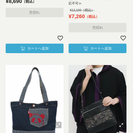
¥
8,690
税込
応不可≫
¥
12,100
売切れ
¥
7,260
税込
売切れ
カートへ追加
カートへ追加