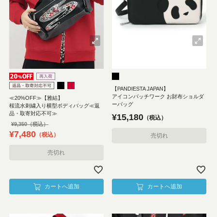
【PANDIESTA JAPAN】
アイコンパッチワーク お財布ショルダ
≪20%OFF≫【雅結】
ーバッグ
桜流水刺繍入り横型ボディバッグ≪返
品・取寄対応不可≫
¥
15,180
税込
¥
9,350
¥
7,480
税込
売切れ
売切れ
カートへ追加
カートへ追加