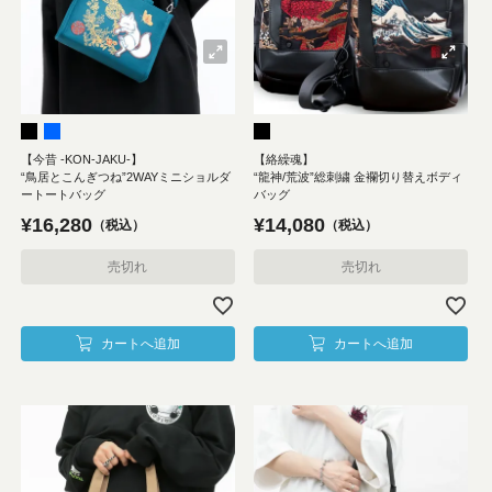
【今昔 -KON-JAKU-】
【絡繰魂】
“鳥居とこんぎつね”2WAYミニショルダ
“龍神/荒波”総刺繍 金襴切り替えボディ
ートートバッグ
バッグ
¥
16,280
¥
14,080
税込
税込
売切れ
売切れ
カートへ追加
カートへ追加