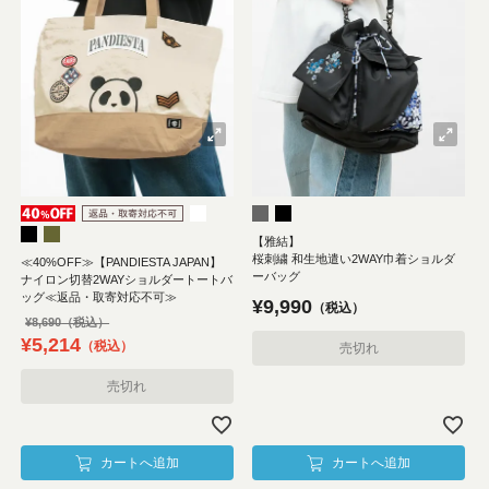
【雅結】
桜刺繍 和生地遣い2WAY巾着ショルダ
≪40%OFF≫【PANDIESTA JAPAN】
ーバッグ
ナイロン切替2WAYショルダートートバ
ッグ≪返品・取寄対応不可≫
¥
9,990
税込
¥
8,690
¥
5,214
税込
売切れ
売切れ
カートへ追加
カートへ追加