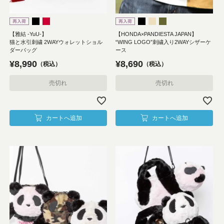
【雅結 -YuU-】
【HONDA×PANDIESTA JAPAN】
猫と水引刺繍 2WAYウォレットショル
“WING LOGO”刺繍入り2WAYシザーケ
ダーバッグ
ース
¥
8,990
¥
8,690
税込
税込
売切れ
売切れ
カートへ追加
カートへ追加