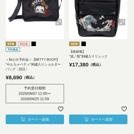
【絡繰魂】
“波／龍”刺繍入りリュック
＜秋の大予約会＞【BETTY BOOP】
¥
17,380
“やんちゃベティ”刺繍入りショルダー
税込
バッグ〔別注〕
¥
8,690
税込
予約受付期間
2026/08/07 12:00
〜
2026/08/25 11:59
カートへ追加
カートへ追加