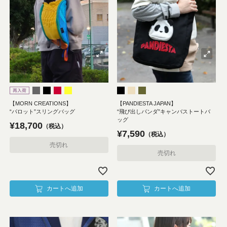
【MORN CREATIONS】
【PANDIESTA JAPAN】
“パロット”スリングバッグ
“飛び出しパンダ”キャンバストートバ
ッグ
¥
18,700
税込
¥
7,590
税込
売切れ
売切れ
カートへ追加
カートへ追加