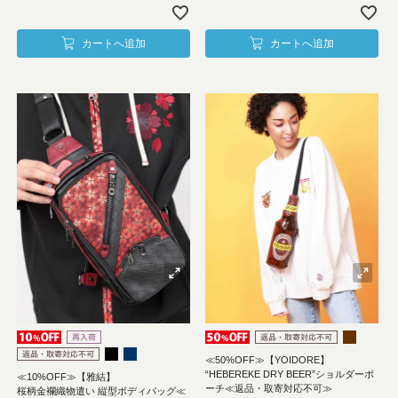
カートへ追加
カートへ追加
≪50%OFF≫【YOIDORE】
“HEBEREKE DRY BEER”ショルダーポ
≪10%OFF≫【雅結】
ーチ≪返品・取寄対応不可≫
桜柄金襴織物遣い 縦型ボディバッグ≪