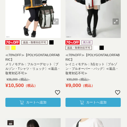
≪70%OFF≫【POLYGONTAILORFAB
≪70%OFF≫【POLYGONTAILORFAB
RIC】
RIC】
メリノモデル：フルコーデセット〔ブ
レイニィモデル：3点セット〔ブルゾ
ルゾン・Tシャツ・リュック〕≪返品・
ン・プルオーバー・バッグ〕≪返品・
取寄対応不可≫
取寄対応不可≫
¥
35,000
¥
30,000
¥
10,500
¥
9,000
税込
税込
カートへ追加
カートへ追加