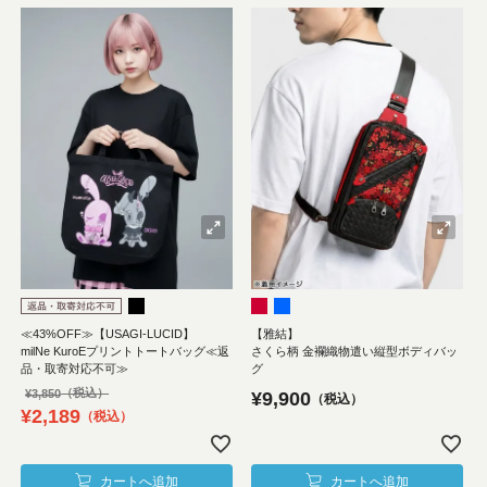
≪43%OFF≫【USAGI-LUCID】
【雅結】
milNe KuroEプリントトートバッグ≪返
さくら柄 金襴織物遣い縦型ボディバッ
品・取寄対応不可≫
グ
¥
3,850
¥
9,900
税込
¥
2,189
税込
カートへ追加
カートへ追加