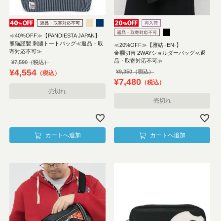
≪40%OFF≫【PANDIESTA JAPAN】
熊猫謹製 刺繍トートバッグ≪返品・取
≪20%OFF≫【雅結 -EN-】
寄対応不可≫
金襴切替 2WAYショルダーバッグ≪返
品・取寄対応不可≫
¥
7,590
¥
4,554
¥
9,350
税込
¥
7,480
税込
売切れ
売切れ
カートへ追加
カートへ追加