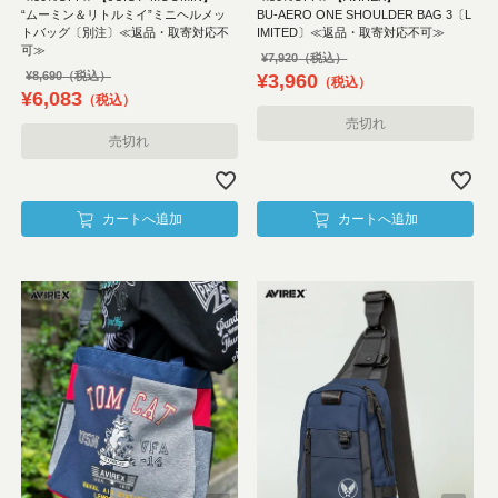
“ムーミン＆リトルミイ”ミニヘルメッ
BU-AERO ONE SHOULDER BAG 3〔L
トバッグ〔別注〕≪返品・取寄対応不
IMITED〕≪返品・取寄対応不可≫
可≫
¥
7,920
¥
8,690
¥
3,960
税込
¥
6,083
税込
売切れ
売切れ
カートへ追加
カートへ追加