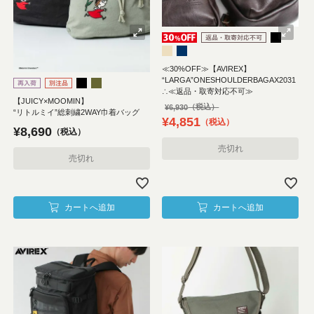
≪30%OFF≫【AVIREX】
“LARGA”ONESHOULDERBAGAX2031
∴≪返品・取寄対応不可≫
【JUICY×MOOMIN】
¥
6,930
“リトルミイ”総刺繍2WAY巾着バッグ
¥
4,851
税込
¥
8,690
税込
売切れ
売切れ
カートへ追加
カートへ追加