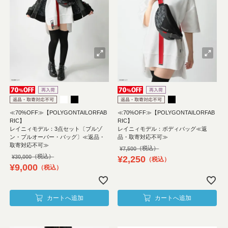
≪70%OFF≫【POLYGONTAILORFAB
≪70%OFF≫【POLYGONTAILORFAB
RIC】
RIC】
レイニィモデル：3点セット〔ブルゾ
レイニィモデル：ボディバッグ≪返
ン・プルオーバー・バッグ〕≪返品・
品・取寄対応不可≫
取寄対応不可≫
¥
7,500
¥
30,000
¥
2,250
税込
¥
9,000
税込
カートへ追加
カートへ追加