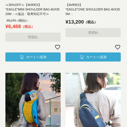
≪30%OFF≫【AVIREX】
【AVIREX】
“EAGLE”MINI SHOULDER BAG AVX35
“EAGLE”ONE SHOULDER BAG AVX30
20M ∴≪返品・取寄対応不可≫
5M ∴
¥
9,240
¥
13,200
税込
¥
6,468
税込
売切れ
売切れ
カートへ追加
カートへ追加