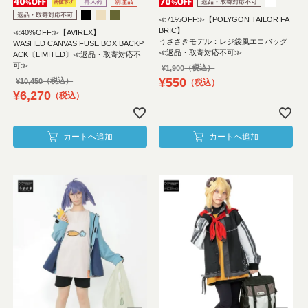
≪71%OFF≫【POLYGON TAILOR FA
BRIC】
≪40%OFF≫【AVIREX】
うささきモデル：レジ袋風エコバッグ
WASHED CANVAS FUSE BOX BACKP
≪返品・取寄対応不可≫
ACK〔LIMITED〕≪返品・取寄対応不
可≫
¥
1,900
¥
550
¥
10,450
税込
¥
6,270
税込
カートへ追加
カートへ追加