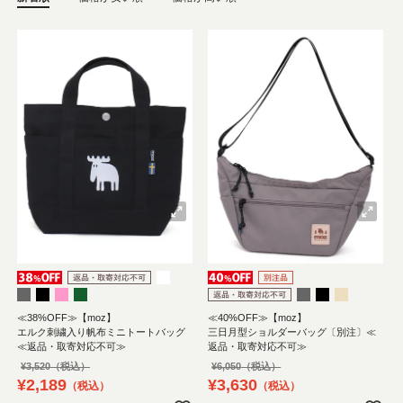
≪38%OFF≫【moz】
≪40%OFF≫【moz】
エルク刺繍入り帆布ミニトートバッグ
三日月型ショルダーバッグ〔別注〕≪
≪返品・取寄対応不可≫
返品・取寄対応不可≫
¥
3,520
¥
6,050
¥
2,189
¥
3,630
税込
税込