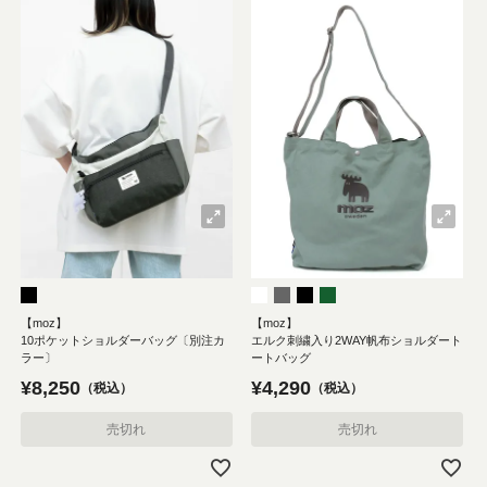
【moz】
【moz】
10ポケットショルダーバッグ〔別注カ
エルク刺繍入り2WAY帆布ショルダート
ラー〕
ートバッグ
¥
8,250
¥
4,290
税込
税込
売切れ
売切れ