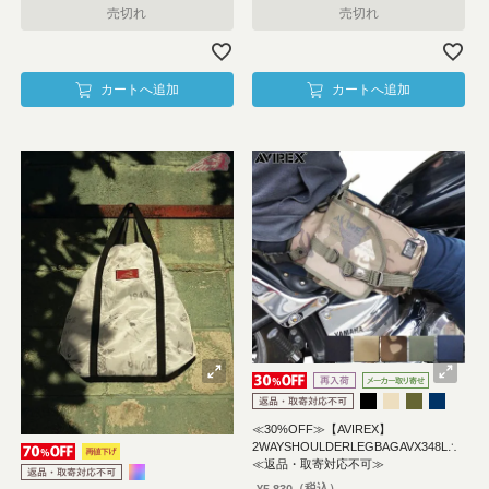
売切れ
売切れ
カートへ追加
カートへ追加
≪30%OFF≫【AVIREX】
2WAYSHOULDERLEGBAGAVX348L∴
≪返品・取寄対応不可≫
¥
5,830