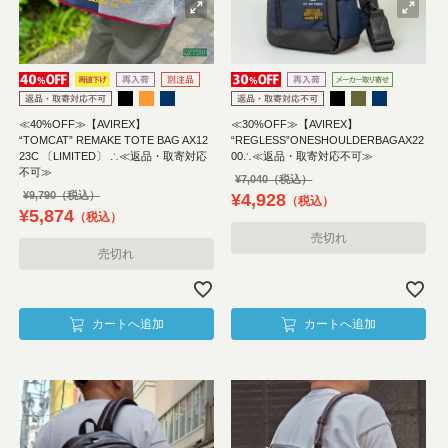
≪40%OFF≫【AVIREX】
≪30%OFF≫【AVIREX】
“TOMCAT” REMAKE TOTE BAG AX12
“REGLESS”ONESHOULDERBAGAX22
23C 〔LIMITED〕 ∴≪返品・取寄対応
00∴≪返品・取寄対応不可≫
不可≫
¥
7,040
¥
9,790
¥
4,928
税込
¥
5,874
税込
売切れ
売切れ
カートへ追加
カートへ追加