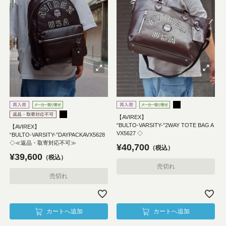
【AVIREX】
“BULTO-VARSITY-”2WAY TOTE BAG A
【AVIREX】
VX5627 ◇
“BULTO-VARSITY-”DAYPACKAVX5628
◇≪返品・取寄対応不可≫
¥
40,700
税込
¥
39,600
税込
売切れ
売切れ
カートへ追加
カートへ追加