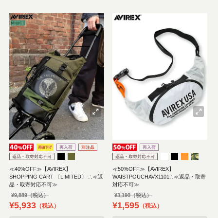
≪40%OFF≫【AVIREX】
≪50%OFF≫【AVIREX】
SHOPPING CART 〔LIMITED〕 ∴≪返
WAISTPOUCHAVX1101∴≪返品・取寄
品・取寄対応不可≫
対応不可≫
¥
9,889
¥
3,190
¥
5,933
¥
1,595
税込
税込