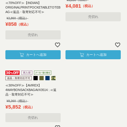
≪70%OFF≫【INDIAN】
¥
4,081
税込
ORIGINALPRINTPOCKETABLETOTEB
AG≪返品・取寄対応不可≫
売切れ
¥
2,860
¥
858
税込
売切れ
カートへ追加
カートへ追加
≪30%OFF≫【AVIREX】
4WAYBONSACKBAGAVX3514∴≪返
品・取寄対応不可≫
¥
8,360
¥
5,852
税込
売切れ