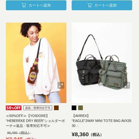
カートへ追加
カートへ追加
≪50%OFF≫【YOIDORE】
【AVIREX】
“HEBEREKE DRY BEER”ショルダーポ
“EAGLE”2WAY MINI TOTE BAG AVX35
ーチ≪返品・取寄対応不可≫
30 ∴
¥
6,490
¥
8,360
税込