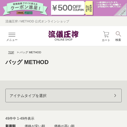
流儀圧搾 / METHOD 公式オンラインショップ
メニュー
検索
カート
TOP
バッグ METHOD
バッグ METHOD
アイテムタイプを選択
49
件中
1
-
49
件表示
新着順
価格が安い順
価格が高い順