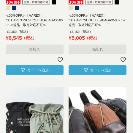
≪30%OFF≫【AVIREX】
≪30%OFF≫【AVIREX】
“STUART”ONESHOULDERBAGAX500
“STUART”SHOULDERBAGAX5007∴≪
8∴≪返品・取寄対応不可≫
返品・取寄対応不可≫
¥
9,350
¥
7,150
¥
6,545
¥
5,005
税込
税込
売切れ
売切れ
カートへ追加
カートへ追加