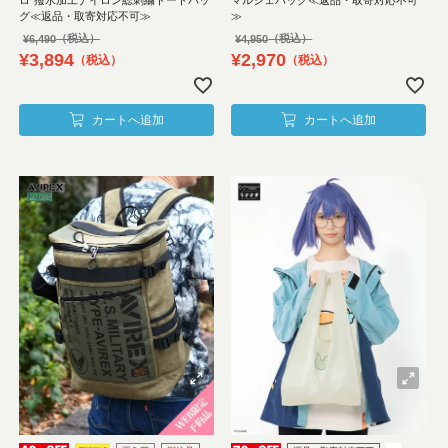
グ≪返品・取寄対応不可≫
≫
¥
6,490
¥
4,950
¥
3,894
¥
2,970
税込
税込
カートへ追加
カートへ追加