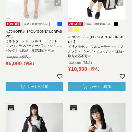
≪70%OFF≫【POLYGONTAILORFAB
RIC】
≪70%OFF≫【POLYGONTAILORFAB
うささきモデル：フルコーデセット
RIC】
〔マウンテンパーカー・Tシャツ・エコ
メリノモデル：フルコーデセット〔ブ
バッグ〕≪返品・取寄対応不可≫
ルゾン・Tシャツ・リュック〕≪返品・
取寄対応不可≫
¥
20,000
¥
6,000
¥
35,000
税込
¥
10,500
税込
カートへ追加
カートへ追加