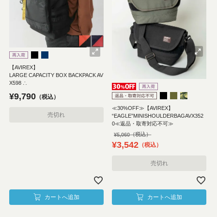
【AVIREX】
LARGE CAPACITY BOX BACKPACK AV
X598 ∴
¥
9,790
税込
≪30%OFF≫【AVIREX】
売切れ
“EAGLE”MINISHOULDERBAGAVX352
0≪返品・取寄対応不可≫
¥
5,060
¥
3,542
税込
売切れ
カートへ追加
カートへ追加