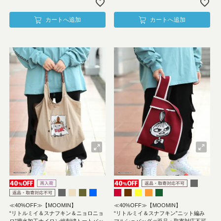
カートへ追加
カートへ追加
≪40%OFF≫【MOOMIN】
≪40%OFF≫【MOOMIN】
“リトルミイ＆スナフキン＆ニョロニョ
“リトルミイ＆スナフキン”ニット編み
ロ”撥水加工ナイロン総刺繍トートバッ
マルシェバッグ≪返品・取寄対応不可