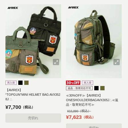
【AVIREX】
“TOPGUN”MINI HELMET BAG AVX352
≪30%OFF≫【AVIREX】
8J ∴
ONESHOULDERBAGAVX305J∴≪返
品・取寄対応不可≫
¥
7,700
税込
¥
10,890
¥
7,623
税込
売切れ
売切れ