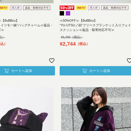
≫【BuBBzu】
≪50%OFF≫【BuBBzu】
zu：イツモ一緒”バッグチャーム≪返品・
“YU-UTSUノ顔”フリースブランケット入りフェイ
可≫
スクッション≪返品・取寄対応不可≫
¥
5,490
¥
2,744
税込
税込
カートへ追加
カートへ追加