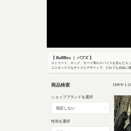
【 BuBBzu ｜ バブズ 】
ストリート、ロック、モード等のスパイスを含んだエ
ユニセックスなサイズとデザインで、だれでも自由に
商品検索
19
件中
1
-
1
ショップブランドを選択
性別を選択