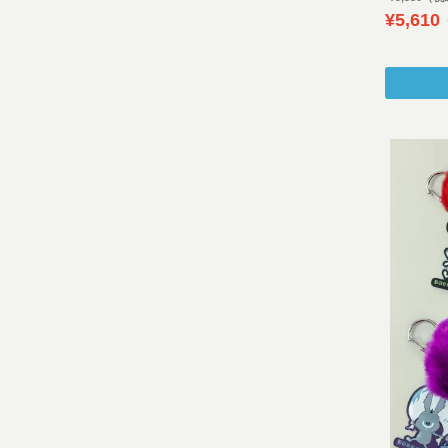
¥
5,610