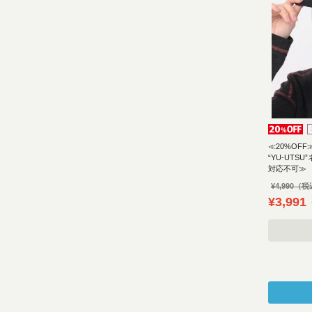
≪20%OFF
“YU-UT
対応不可≫
¥
4,990
¥
3,991