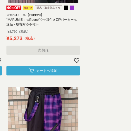
≪40%OFF≫【BuBBzu】
“MARUMIE：half bone”ウサ耳付きZIPパーカー≪
返品・取寄対応不可≫
¥
8,790
¥
5,273
税込
売切れ
カートへ追加