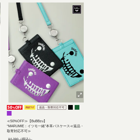
≪50%OFF≫【BuBBzu】
“MARUMIE：イツモ一緒”本革パスケース≪返品・
取寄対応不可≫
¥
4,390