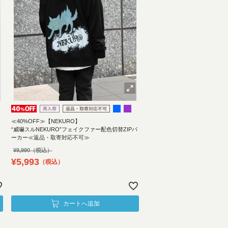
≪40%OFF≫【NEKURO】
“威嚇スルNEKURO”フェイクファー配色切替ZIPパ
ーカー≪返品・取寄対応不可≫
¥
9,990
¥
5,993
税込
カートへ追加