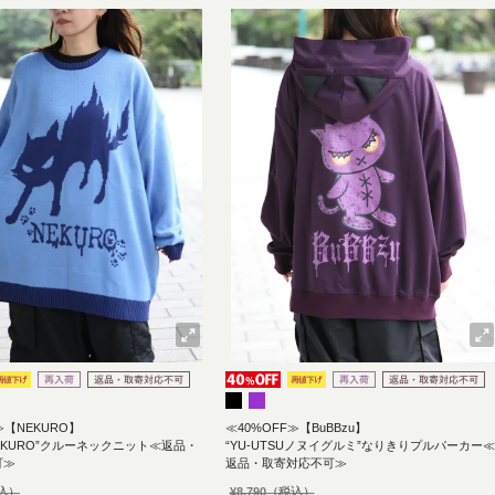
≫【NEKURO】
≪40%OFF≫【BuBBzu】
EKURO”クルーネックニット≪返品・
“YU-UTSUノヌイグルミ”なりきりプルパーカー≪
可≫
返品・取寄対応不可≫
¥
8,790