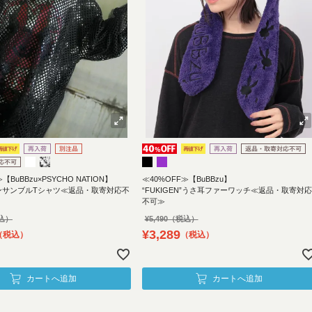
【BuBBzu×PSYCHO NATION】
≪40%OFF≫【BuBBzu】
ンサンブルTシャツ≪返品・取寄対応不
“FUKIGEN”うさ耳ファーワッチ≪返品・取寄対応
不可≫
¥
5,490
¥
3,289
税込
税込
カートへ追加
カートへ追加