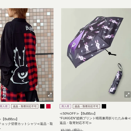
≪50%OFF≫【BuBBzu】
“FUKIGEN”総柄プリント晴雨兼用折りたたみ傘≪
≫【BuBBzu】
返品・取寄対応不可≫
EN”チェック切替カットシャツ≪返品・取
≫
¥
3,190