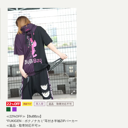
≪22%OFF≫【BuBBzu】
“FUKIGEN：ボクノナカミ”耳付き半袖ZIPパーカー
≪返品・取寄対応不可≫