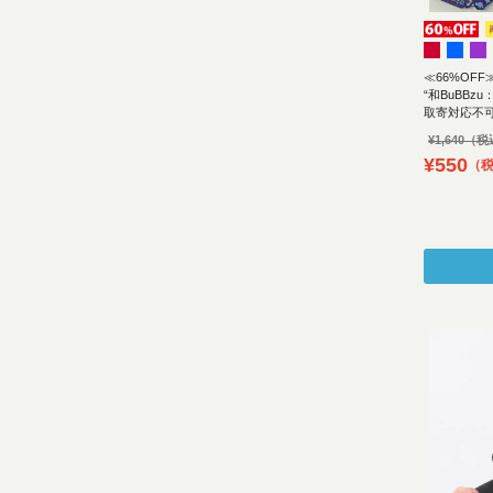
≪66%OFF
“和BuBB
取寄対応不
¥
1,640
¥
550