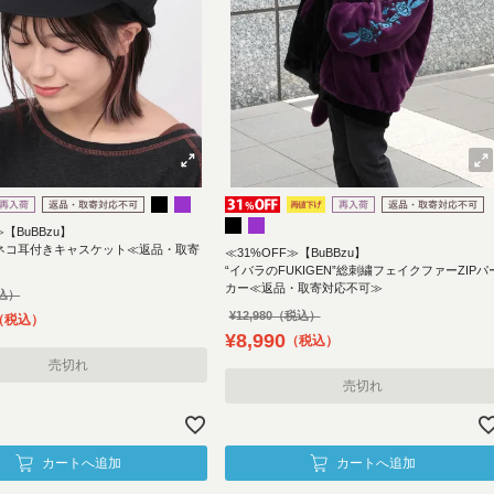
≫【BuBBzu】
SU”ネコ耳付きキャスケット≪返品・取寄
≪31%OFF≫【BuBBzu】
“イバラのFUKIGEN”総刺繍フェイクファーZIPパ
カー≪返品・取寄対応不可≫
¥
12,980
税込
¥
8,990
税込
売切れ
売切れ
カートへ追加
カートへ追加