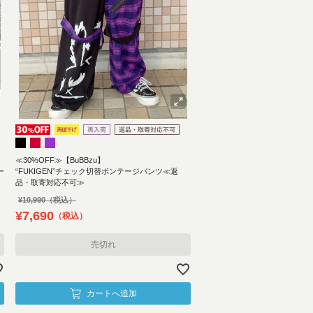
≪30%OFF≫【BuBBzu】
ー
“FUKIGEN”チェック切替ボンテージパンツ≪返
品・取寄対応不可≫
¥
10,990
¥
7,690
税込
売切れ
カートへ追加