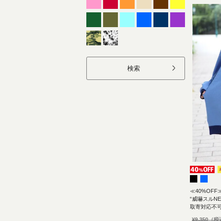
検索
≪40%OFF
“威嚇スルN
取寄対応不
¥
9,350