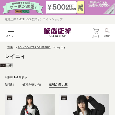
流儀圧搾 / METHOD 公式オンラインショップ
メニュー
検索
カート
TOP
POLYGON TAILOR FABRIC
レイニィ
レイニィ
4
件中
1
-
4
件表示
新着順
価格が安い順
価格が高い順