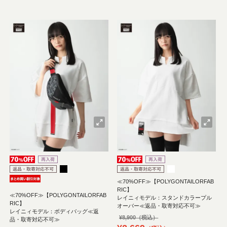
≪70%OFF≫【POLYGONTAILORFAB
RIC】
≪70%OFF≫【POLYGONTAILORFAB
レイニィモデル：スタンドカラープル
RIC】
オーバー≪返品・取寄対応不可≫
レイニィモデル：ボディバッグ≪返
¥
8,900
品・取寄対応不可≫