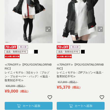
≪70%OFF≫【POLYGONTAILORFAB
≪70%OFF≫【POLYGONTAILORFAB
RIC】
RIC】
レイニィモデル：3点セット〔ブルゾ
レイニィモデル：ZIPブルゾン≪返品・
ン・プルオーバー・バッグ〕≪返品・
取寄対応不可≫
取寄対応不可≫
¥
17,900
¥
30,000
¥
5,370
税込
¥
9,000
税込
カートへ追加
カートへ追加