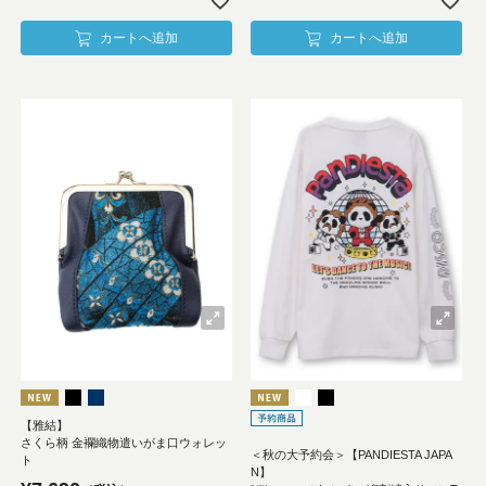
カートへ追加
カートへ追加
【雅結】
さくら柄 金襴織物遣いがま口ウォレッ
＜秋の大予約会＞【PANDIESTA JAPA
ト
N】