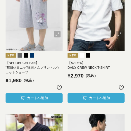
【NECOBUCHI-SAN】
【AVIREX】
“毎日休日ニャ”猫渕さんプリントスウ
DAILY CREW NECK T-SHIRT
ェットショーツ
¥
2,970
税込
¥
1,980
税込
カートへ追加
カートへ追加