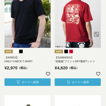
【AVIREX】
【SUMINEKO】
DAILY V-NECK T-SHIRT
“花魁猫”プリントDRY素材Tシャツ
¥
2,970
¥
4,620
税込
税込
カートへ追加
カートへ追加