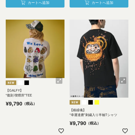
カートへ追加
カートへ追加
【GALFY】
“復刻 喫煙所”TEE
¥
9,790
税込
【絡繰魂】
“幸運達磨”刺繍入り半袖Tシャツ
¥
9,790
税込