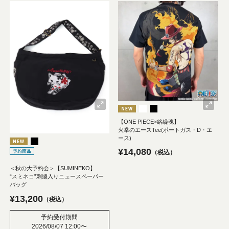
【ONE PIECE×絡繰魂】
火拳のエースTee(ポートガス・D・エ
ース)
¥
14,080
税込
＜秋の大予約会＞【SUMINEKO】
“スミネコ”刺繍入りニュースペーパー
バッグ
¥
13,200
税込
予約受付期間
2026/08/07 12:00
〜