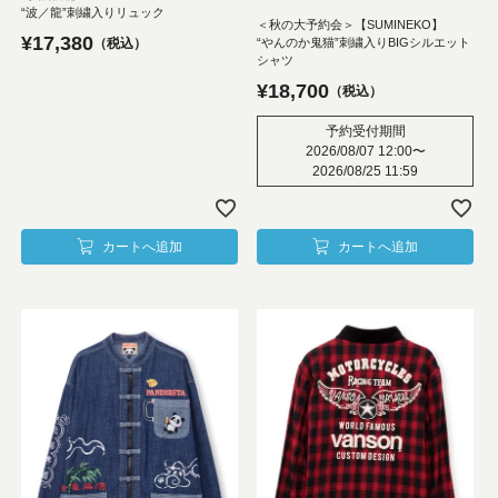
“波／龍”刺繍入りリュック
＜秋の大予約会＞【SUMINEKO】
¥
17,380
“やんのか鬼猫”刺繍入りBIGシルエット
税込
シャツ
¥
18,700
税込
予約受付期間
2026/08/07 12:00
〜
2026/08/25 11:59
カートへ追加
カートへ追加