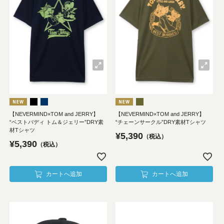
【NEVERMIND×TOM and JERRY】
【NEVERMIND×TOM and JERRY】
“ベストバディ トム＆ジェリー”DRY素
“チェーンサークル”DRY素材Tシャツ
材Tシャツ
¥
5,390
税込
¥
5,390
税込
カートへ追加
カートへ追加