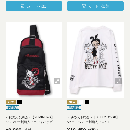
カートへ追加
カートへ追加
＜秋の大予約会＞【SUMINEKO】
＜秋の大予約会＞【BETTY BOOP】
“スミネコ”刺繍入りボディバッグ
“バニーベティ”刺繍入りロンT
¥
9,900
¥
10,450