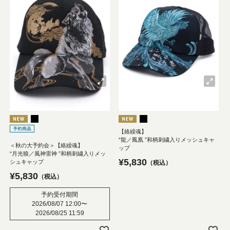
【絡繰魂】
“龍／鳳凰 ”和柄刺繍入りメッシュキャ
＜秋の大予約会＞【絡繰魂】
ップ
“月光狼／風神雷神 ”和柄刺繍入りメッ
¥
5,830
シュキャップ
税込
¥
5,830
税込
予約受付期間
2026/08/07 12:00
〜
2026/08/25 11:59