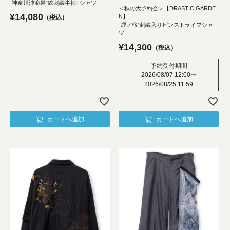
“神奈川沖浪裏”総刺繍半袖Tシャツ
＜秋の大予約会＞【DRASTIC GARDE
¥
14,080
N】
税込
“煙ノ桜”刺繍入りピンストライプシャ
ツ
¥
14,300
税込
予約受付期間
2026/08/07 12:00
〜
2026/08/25 11:59
カートへ追加
カートへ追加