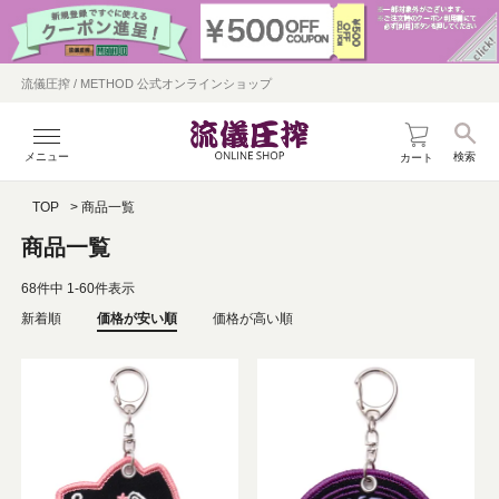
流儀圧搾 / METHOD 公式オンラインショップ
メニュー
検索
カート
TOP
商品一覧
商品一覧
68
件中
1
-
60
件表示
新着順
価格が安い順
価格が高い順