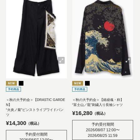
＜秋の大予約会＞【DRASTIC GARDE
＜秋の大予約会＞【絡繰魂・粋】
N】
“富士山／龍”刺繍入り長袖シャツ
“火炎ノ菊”ピンストライプワイドパン
¥
16,280
税込
ツ
¥
14,300
税込
予約受付期間
2026/08/07 12:00
〜
予約受付期間
2026/08/25 11:59