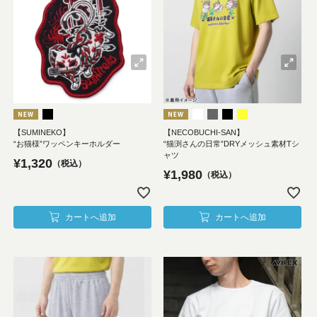
【SUMINEKO】
【NECOBUCHI-SAN】
“お猫様”ワッペンキーホルダー
“猫渕さんの日常”DRYメッシュ素材Tシ
ャツ
¥
1,320
税込
¥
1,980
税込
カートへ追加
カートへ追加