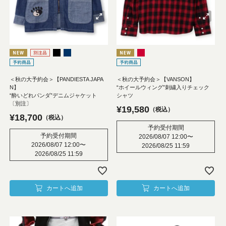
＜秋の大予約会＞【PANDIESTA JAPA
＜秋の大予約会＞【VANSON】
N】
“ホイールウィング”刺繍入りチェック
“酔いどれパンダ”デニムジャケット
シャツ
〔別注〕
¥
19,580
税込
¥
18,700
税込
予約受付期間
予約受付期間
2026/08/07 12:00
〜
2026/08/07 12:00
〜
2026/08/25 11:59
2026/08/25 11:59
カートへ追加
カートへ追加