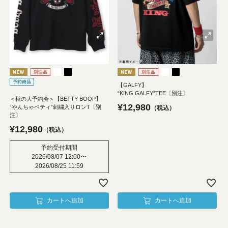
【GALFY】
“KING GALFY”TEE〔別注〕
＜秋の大予約会＞【BETTY BOOP】
¥
12,980
“やんちゃベティ”刺繍入りロンT〔別
税込
注〕
¥
12,980
税込
予約受付期間
2026/08/07 12:00
〜
2026/08/25 11:59
カートへ追加
カートへ追加