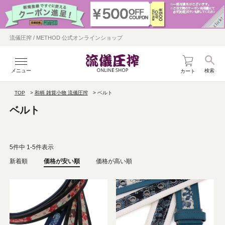
流儀圧搾 / METHOD 公式オンラインショップ
メニュー
検索
カート
TOP
和柄 雑貨小物 流儀圧搾
ベルト
ベルト
5
件中
1
-
5
件表示
新着順
価格が安い順
価格が高い順