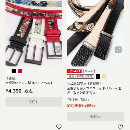
【雅結】
金襴遣いクロコ切替ハトメベルト
≪12%OFF≫【絡繰魂】
金襴切り替え本革スライドベルト≪返
¥
4,390
税込
品・取寄対応不可≫
¥
8,690
売切れ
¥
7,690
税込
売切れ