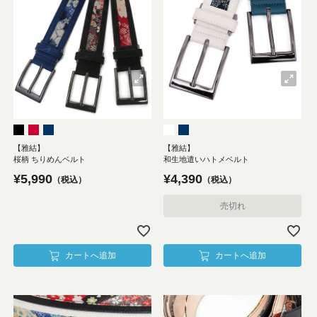
【雅結】
【雅結】
桜柄 ちりめんベルト
和生地遣いハトメベルト
¥
5,990
¥
4,390
税込
税込
売切れ
カートへ追加
カートへ追加