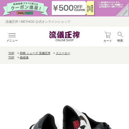
流儀圧搾 / METHOD 公式オンラインショップ
メニュー
検索
カート
TOP
和柄 シューズ 流儀圧搾
スニーカー
TOP
絡繰魂