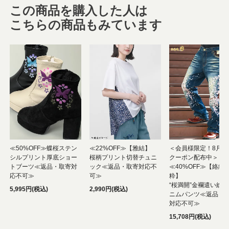
この商品を購入した人は
こちらの商品もみています
≪50%OFF≫蝶桜ステン
≪22%OFF≫【雅結】
＜会員様限定！8月使
シルプリント厚底ショー
桜柄プリント切替チュニ
クーポン配布中＞
トブーツ≪返品・取寄対
ック≪返品・取寄対応不
≪40%OFF≫【絡繰
応不可≫
可≫
粋】
“桜満開”金襴遣い総
5,995円(税込)
2,990円(税込)
ニムパンツ≪返品・
対応不可≫
15,708円(税込)