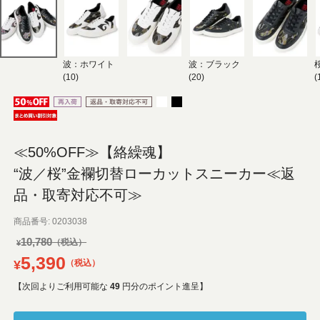
波：ホワイト
波：ブラック
(10)
(20)
(
≪50%OFF≫【絡繰魂】
“波／桜”金襴切替ローカットスニーカー≪返
品・取寄対応不可≫
商品番号
0203038
10,780
¥
5,390
¥
税込
【次回よりご利用可能な
49
円分のポイント進呈】