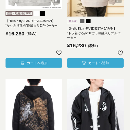
【Hello Kitty×PANDIESTA JAPAN】
“なりきり龍虎”刺繍入りZIPパーカー
【Hello Kitty×PANDIESTA JAPAN】
¥
16,280
“トラ着ぐるみ”サガラ刺繍入りプルパ
税込
ーカー
¥
16,280
税込
カートへ追加
カートへ追加