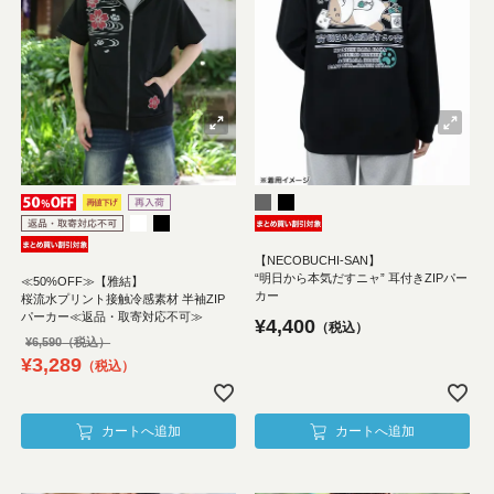
【NECOBUCHI-SAN】
“明日から本気だすニャ” 耳付きZIPパー
≪50%OFF≫【雅結】
カー
桜流水プリント接触冷感素材 半袖ZIP
パーカー≪返品・取寄対応不可≫
¥
4,400
税込
¥
6,590
¥
3,289
税込
カートへ追加
カートへ追加