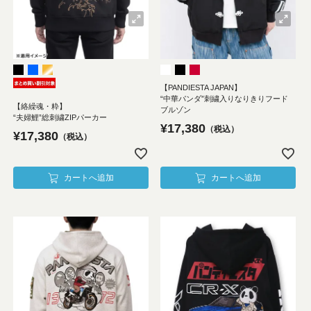
【PANDIESTA JAPAN】
“中華パンダ”刺繍入りなりきりフード
【絡繰魂・粋】
ブルゾン
“夫婦鯉”総刺繍ZIPパーカー
¥
17,380
税込
¥
17,380
税込
カートへ追加
カートへ追加