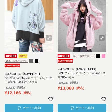
≪40%OFF≫【USAGI-LUCID】
milNeファーボアジャケット≪返品・取
≪30%OFF≫【SUMINEKO】
寄対応不可≫
“溶け込む猫”BIGシルエットプルパーカ
ー≪返品・取寄対応不可≫
¥
21,780
¥
13,068
¥
17,380
税込
¥
12,166
税込
カートへ追加
カートへ追加