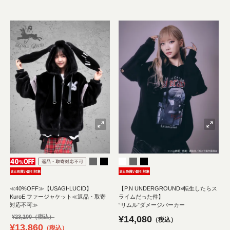
≪40%OFF≫【USAGI-LUCID】
【P.N UNDERGROUND×転生したらス
KuroE ファージャケット≪返品・取寄
ライムだった件】
対応不可≫
“リムル”ダメージパーカー
¥
23,100
¥
14,080
税込
¥
13,860
税込