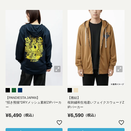
【PANDIESTA JAPAN】
【雅結】
“招き熊猫”DRYメッシュ素材ZIPパーカ
桜刺繍和生地遣いフェイクスウェードZ
ー
IPパーカー
¥
6,490
¥
6,590
税込
税込