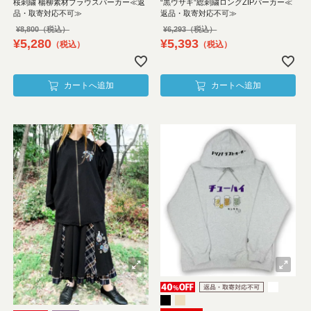
桜刺繍 楊柳素材ブラウスパーカー≪返
“黒ウサギ”総刺繍ロングZIPパーカー≪
品・取寄対応不可≫
返品・取寄対応不可≫
¥
8,800
¥
6,293
¥
5,280
¥
5,393
税込
税込
カートへ追加
カートへ追加