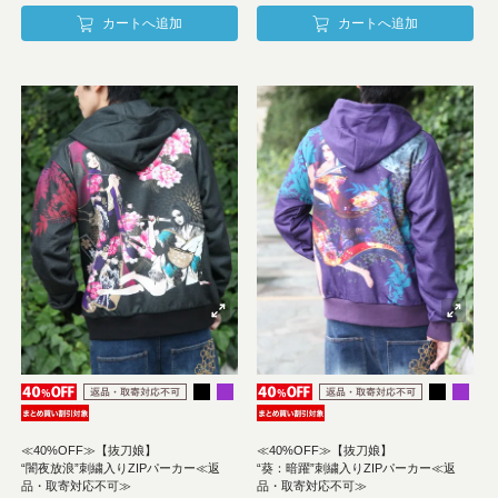
カートへ追加
カートへ追加
≪40%OFF≫【抜刀娘】
≪40%OFF≫【抜刀娘】
“闇夜放浪”刺繍入りZIPパーカー≪返
“葵：暗躍”刺繍入りZIPパーカー≪返
品・取寄対応不可≫
品・取寄対応不可≫