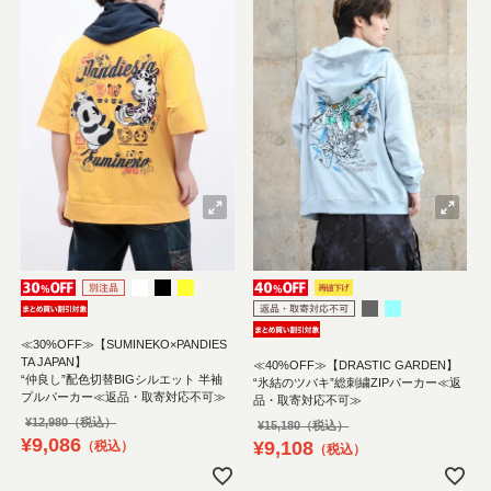
≪30%OFF≫【SUMINEKO×PANDIES
TA JAPAN】
≪40%OFF≫【DRASTIC GARDEN】
“仲良し”配色切替BIGシルエット 半袖
“氷結のツバキ”総刺繍ZIPパーカー≪返
プルパーカー≪返品・取寄対応不可≫
品・取寄対応不可≫
¥
12,980
¥
15,180
¥
9,086
¥
9,108
税込
税込