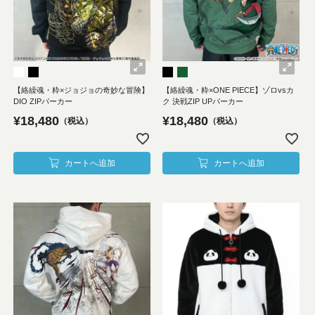
【絡繰魂・粋×ジョジョの奇妙な冒険】
【絡繰魂・粋×ONE PIECE】ゾロvsカ
DIO ZIPパーカー
ク 決戦ZIP UPパーカー
¥
18,480
¥
18,480
税込
税込
カートへ追加
カートへ追加