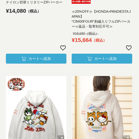
ナイロン切替ミリタリーZIPパーカー
¥
14,080
税込
≪20%OFF≫【HONDA×PANDIESTA J
APAN】
“CB400FOUR”刺繍入りフルZIPパーカ
ー≪返品・取寄対応不可≫
¥
19,580
¥
15,664
税込
カートへ追加
カートへ追加