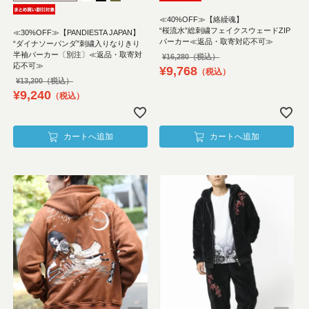
≪40%OFF≫【絡繰魂】
“桜流水”総刺繍フェイクスウェードZIP
≪30%OFF≫【PANDIESTA JAPAN】
パーカー≪返品・取寄対応不可≫
“ダイナソーパンダ”刺繍入りなりきり
半袖パーカー〔別注〕≪返品・取寄対
¥
16,280
応不可≫
¥
9,768
税込
¥
13,200
¥
9,240
税込
カートへ追加
カートへ追加