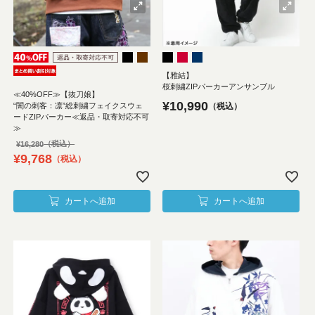
【雅結】
桜刺繍ZIPパーカーアンサンブル
≪40%OFF≫【抜刀娘】
¥
10,990
“闇の刺客：凛”総刺繍フェイクスウェ
税込
ードZIPパーカー≪返品・取寄対応不可
≫
¥
16,280
¥
9,768
税込
カートへ追加
カートへ追加