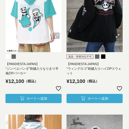
【PANDIESTA JAPAN】
【PANDIESTA JAPAN】
“ジンベエパンダ”刺繍入りなりきり半
“ウィングロゴ”刺繍入りハイZIPスウェ
袖ZIPパーカー
ット
¥
12,100
¥
12,100
税込
税込
カートへ追加
カートへ追加