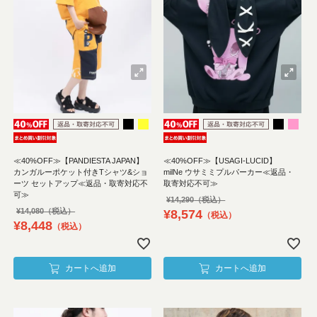
≪40%OFF≫【PANDIESTA JAPAN】
≪40%OFF≫【USAGI-LUCID】
カンガルーポケット付きTシャツ&ショ
milNe ウサミミプルパーカー≪返品・
ーツ セットアップ≪返品・取寄対応不
取寄対応不可≫
可≫
¥
14,290
¥
14,080
¥
8,574
税込
¥
8,448
税込
カートへ追加
カートへ追加