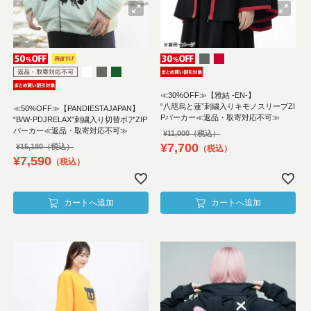
≪30%OFF≫【雅結 -EN-】
“八咫烏と蓮”刺繍入りキモノスリーブZI
≪50%OFF≫【PANDIESTAJAPAN】
Pパーカー≪返品・取寄対応不可≫
“B/W-PDJRELAX”刺繍入り切替ボアZIP
パーカー≪返品・取寄対応不可≫
¥
11,000
¥
7,700
¥
15,180
税込
¥
7,590
税込
カートへ追加
カートへ追加