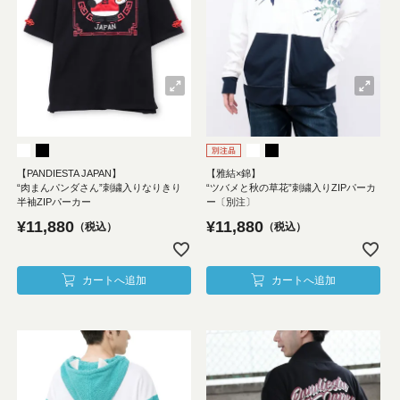
【PANDIESTA JAPAN】
【雅結×錦】
“肉まんパンダさん”刺繍入りなりきり
“ツバメと秋の草花”刺繍入りZIPパーカ
半袖ZIPパーカー
ー〔別注〕
¥
11,880
¥
11,880
税込
税込
カートへ追加
カートへ追加