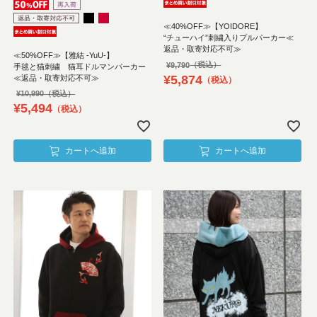
≪40%OFF≫【YOIDORE】
“チューハイ”刺繍入りプルパーカー≪
返品・取寄対応不可≫
≪50%OFF≫【雅結 -YuU-】
¥
9,790
手毬と猫刺繍 猫耳ドルマンパーカー
¥
5,874
≪返品・取寄対応不可≫
税込
¥
10,990
¥
5,494
税込
カートへ追加
カートへ追加