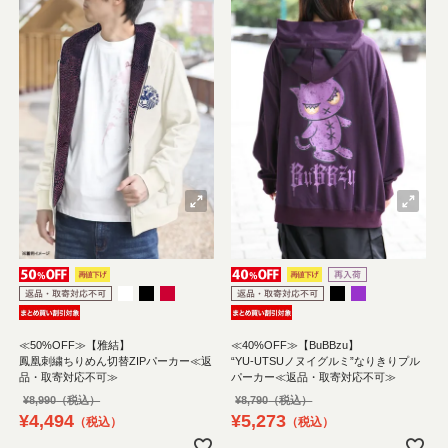
≪50%OFF≫【雅結】
≪40%OFF≫【BuBBzu】
鳳凰刺繍ちりめん切替ZIPパーカー≪返
“YU-UTSUノヌイグルミ”なりきりプル
品・取寄対応不可≫
パーカー≪返品・取寄対応不可≫
¥
8,990
¥
8,790
¥
4,494
¥
5,273
税込
税込