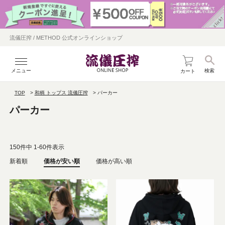
流儀圧搾 / METHOD 公式オンラインショップ
メニュー
検索
カート
TOP
和柄 トップス 流儀圧搾
パーカー
パーカー
150
件中
1
-
60
件表示
新着順
価格が安い順
価格が高い順