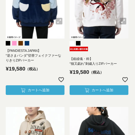
【PANDIESTA JAPAN】
“逆さまパンダ”切替フェイクファーな
【絡繰魂・粋】
りきりZIPパーカー
“猫又戯れ”刺繍入りZIPパーカー
¥
19,580
税込
¥
19,580
税込
カートへ追加
カートへ追加