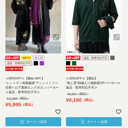
≪50%OFF≫【雅結-IMY-】
≪30%OFF≫【雅結】
“レントゲン鳥獣戯画”アシンメトリー
“桜と雲”刺繍入り袖脱着ZIPパーカー≪
切替ベロア素材ロングボタンパーカー
返品・取寄対応不可≫
≪返品・取寄対応不可≫
¥
8,800
¥
11,990
¥
6,160
税込
¥
5,995
税込
カートへ追加
カートへ追加