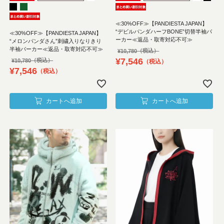
≪30%OFF≫【PANDIESTA JAPAN】
“デビルパンダハーフBONE”切替半袖パ
≪30%OFF≫【PANDIESTA JAPAN】
ーカー≪返品・取寄対応不可≫
“メロンパンダさん”刺繍入りなりきり
半袖パーカー≪返品・取寄対応不可≫
¥
10,780
¥
7,546
¥
10,780
税込
¥
7,546
税込
カートへ追加
カートへ追加