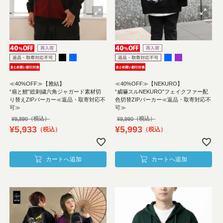
≪40%OFF≫【雅結】
≪40%OFF≫【NEKURO】
“扇と鯉”総刺繍六角ジャガード素材切
“威嚇スルNEKURO”フェイクファー配
り替えZIPパーカー≪返品・取寄対応不
色切替ZIPパーカー≪返品・取寄対応不
可≫
可≫
¥
9,890
¥
9,990
¥
5,933
¥
5,993
税込
税込
カートへ追加
カートへ追加