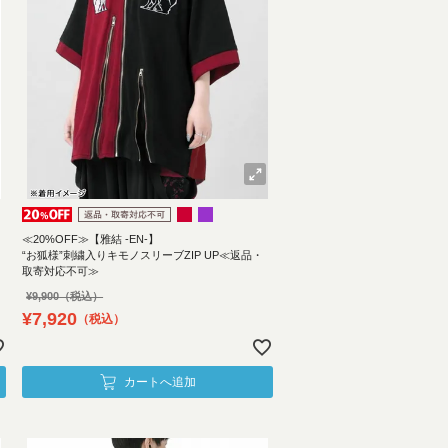
≪20%OFF≫【雅結 -EN-】
“お狐様”刺繍入りキモノスリーブZIP UP≪返品・
取寄対応不可≫
¥
9,900
¥
7,920
税込
カートへ追加