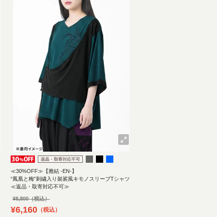
≪30%OFF≫【雅結 -EN-】
“鳳凰と梅”刺繍入り袈裟風キモノスリーブTシャツ
≪返品・取寄対応不可≫
¥
8,800
¥
6,160
税込