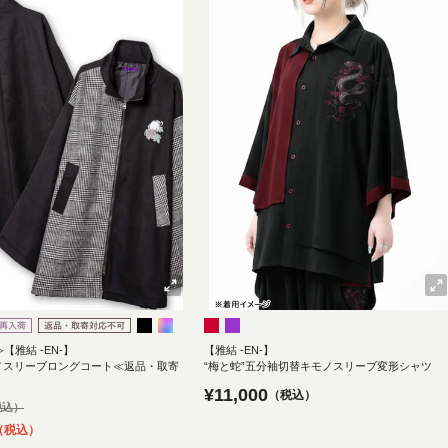
≫【雅結 -EN-】
【雅結 -EN-】
ノスリーブロングコート≪返品・取寄
“梅と蛇”五分袖切替キモノスリーブ変形シャツ
¥
11,000
税込
税込