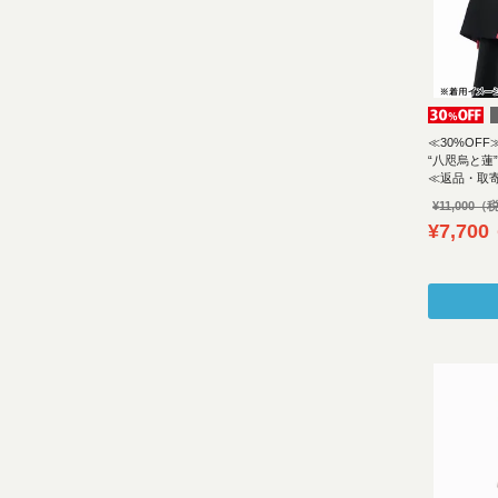
≪30%OFF
“八咫烏と蓮
≪返品・取
¥
11,000
¥
7,700