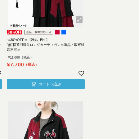
≪30%OFF≫【雅結 -EN-】
・
“無”切替羽織りロングカーディガン≪返品・取寄対
応不可≫
¥
11,000
¥
7,700
税込
カートへ追加