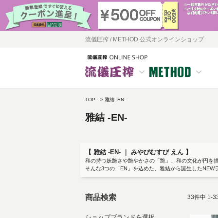
流儀圧搾 / METHOD 公式オンラインショップ
TOP
雅結 -EN-
雅結 -EN-
【 雅結 -EN- ｜ みやびむすび えん 】
和の持つ妖艶さや艶やかさの「艶」、和の文化が円を
そんな3つの「EN」を込めた、雅結から誕生したNEW
商品検索
33
件中
1
-
3
ショップブランドを選択