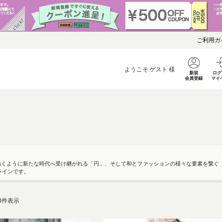
ご利用ガ
ようこそ
ゲスト
様
新規
ログ
会員登録
マイ
描くように新たな時代へ受け継がれる「円」、そして和とファッションの様々な要素を繋ぐ
ラインです。
3
件表示