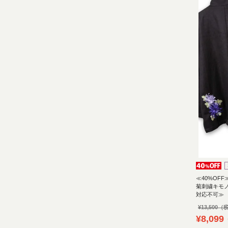
≪40%OFF
菊刺繍キモ
対応不可≫
¥
13,500
¥
8,099