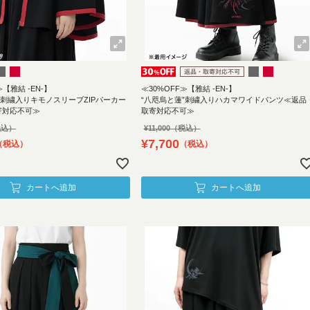
≫【雅結 -EN-】
≪30%OFF≫【雅結 -EN-】
”刺繍入りキモノスリーブZIPパーカー
“八咫烏と蓮”刺繍入りハカマワイドパンツ≪返品
寄対応不可≫
取寄対応不可≫
¥
11,000
¥
7,700
税込
税込
カートへ追加
カートへ追加