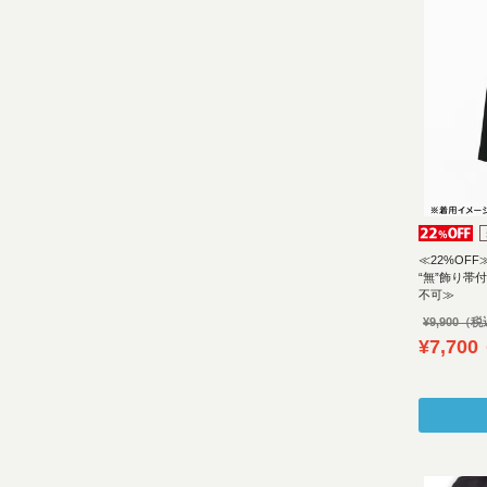
≪22%OFF
“無”飾り帯
不可≫
¥
9,900
¥
7,700