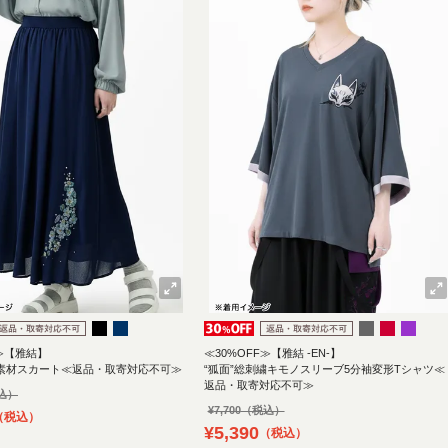
F≫【雅結】
≪30%OFF≫【雅結 -EN-】
柳素材スカート≪返品・取寄対応不可≫
“狐面”総刺繍キモノスリーブ5分袖変形Tシャツ≪
返品・取寄対応不可≫
¥
7,700
税込
¥
5,390
税込