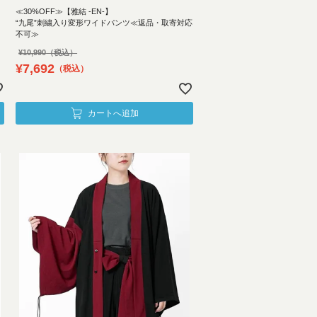
≪30%OFF≫【雅結 -EN-】
“九尾”刺繍入り変形ワイドパンツ≪返品・取寄対応
不可≫
¥
10,990
¥
7,692
税込
カートへ追加