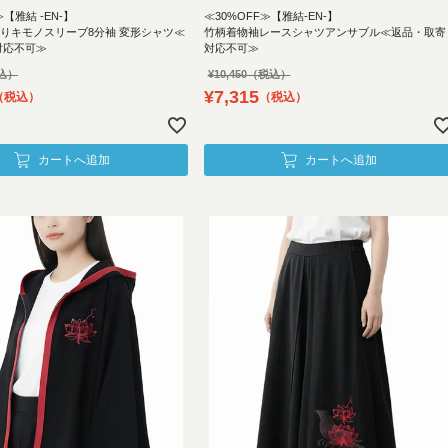
≫【雅結 -EN-】
≪30%OFF≫【雅結-EN-】
入りキモノスリーブ8分袖 変形シャツ≪
竹柄着物袖レースシャツアンサブル≪返品・取寄
対応不可≫
対応不可≫
¥
10,450
¥
7,315
税込
税込
カートへ追加
カートへ追加