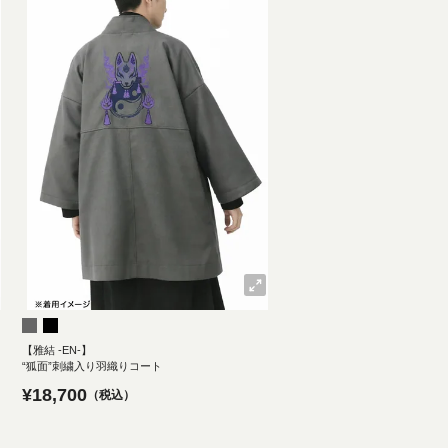
【雅結 -EN-】
“狐面”刺繍入り羽織りコート
¥
18,700
税込