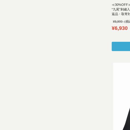
≪30%OFF
“九尾”刺繍
返品・取寄
¥
9,900
¥
6,930