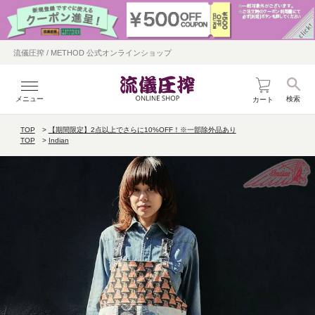
流儀圧搾 / METHOD 公式オンラインショップ
メニュー
検索
カート
TOP
【期間限定】2点以上でさらに10%OFF！※一部除外品あり
TOP
Indian