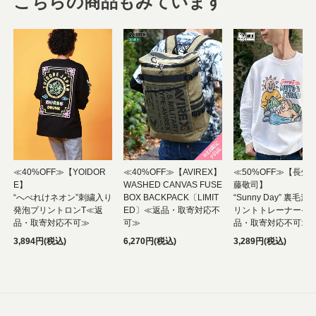
こちらの商品もみています
≪40%OFF≫【YOIDOR
≪40%OFF≫【AVIREX】
≪50%OFF≫【長州
E】
WASHED CANVAS FUSE
藤敬司】
“へべれけネオン”刺繍入り
BOX BACKPACK〔LIMIT
“Sunny Day” 裏毛素
発泡プリントロンT≪返
ED〕≪返品・取寄対応不
リントトレーナー≪
品・取寄対応不可≫
可≫
品・取寄対応不可≫
3,894円(税込)
6,270円(税込)
3,289円(税込)