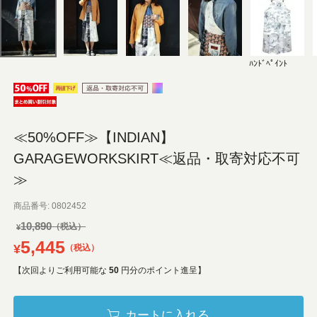
ﾊﾝﾄﾞﾍﾟｲﾝﾄ
≪50%OFF≫【INDIAN】
GARAGEWORKSKIRT≪返品・取寄対応不可
≫
商品番号
0802452
10,890
¥
5,445
¥
税込
【次回よりご利用可能な
50
円分のポイント進呈】
カートに入れる