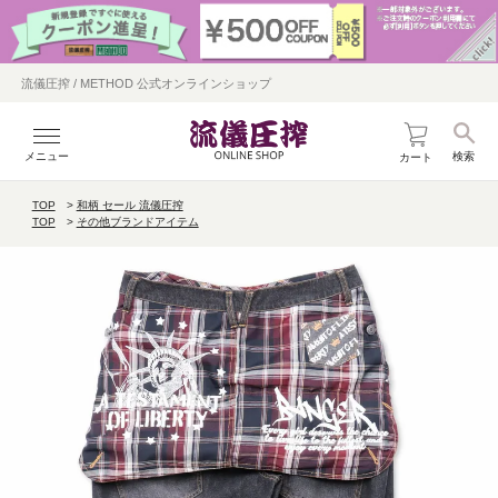
流儀圧搾 / METHOD 公式オンラインショップ
メニュー
検索
カート
TOP
和柄 セール 流儀圧搾
TOP
その他ブランドアイテム