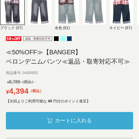
ブラック (07)
水色 (81)
ネイビー (87)
≪50%OFF≫【BANGER】
ベロンデニムパンツ≪返品・取寄対応不可≫
商品番号
0400950
8,789
¥
4,394
¥
税込
【次回よりご利用可能な
40
円分のポイント進呈】
カートに入れる