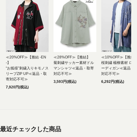
≪20%OFF≫【雅結 -EN
≪28%OFF≫【雅結】
≪10%OFF≫【雅結
-】
菊刺繍サッカー素材ドル
桜刺繍 楊柳素材 ロン
“お狐様”刺繍入りキモノス
マンシャツ≪返品・取寄
ーディガン≪返品・
リーブZIP UP≪返品・取
対応不可≫
対応不可≫
寄対応不可≫
3,593円(税込)
6,292円(税込)
7,920円(税込)
最近チェックした商品