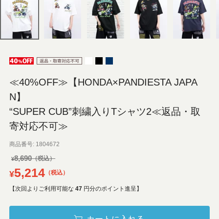
≪40%OFF≫【HONDA×PANDIESTA JAPA
N】
“SUPER CUB”刺繍入りTシャツ2≪返品・取
寄対応不可≫
商品番号
1804672
8,690
¥
5,214
¥
税込
【次回よりご利用可能な
47
円分のポイント進呈】