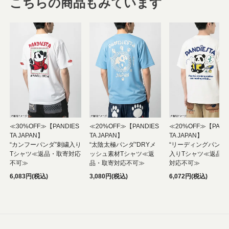
こちらの商品もみています
≪30%OFF≫【PANDIES
≪20%OFF≫【PANDIES
≪20%OFF≫【PAND
TA JAPAN】
TA JAPAN】
TA JAPAN】
“カンフーパンダ”刺繍入り
“太陰太極パンダ”DRYメ
“リーディングパンダ
Tシャツ≪返品・取寄対応
ッシュ素材Tシャツ≪返
入りTシャツ≪返品・
不可≫
品・取寄対応不可≫
対応不可≫
6,083円(税込)
3,080円(税込)
6,072円(税込)