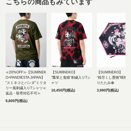
こちらの商品もみています
≪20%OFF≫【SUMINEK
【SUMINEKO】
【SUMINEKO】
O×PANDIESTA JAPAN】
“瓢箪と鬼猫”刺繍入りTシ
“桜尽くし墨猫”晴雨
“スミネコとパンダ”ミリタ
ャツ
りたたみ傘
リー風刺繍入りTシャツ≪
10,450円(税込)
3,990円(税込)
返品・取寄対応不可≫
8,800円(税込)