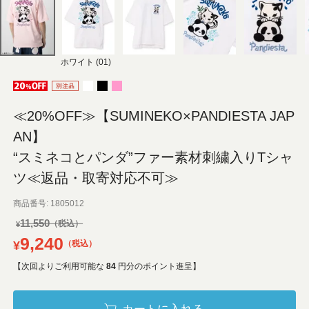
ホワイト (01)
≪20%OFF≫【SUMINEKO×PANDIESTA JAP
AN】
“スミネコとパンダ”ファー素材刺繍入りTシャ
ツ≪返品・取寄対応不可≫
商品番号
1805012
11,550
¥
9,240
¥
税込
【次回よりご利用可能な
84
円分のポイント進呈】