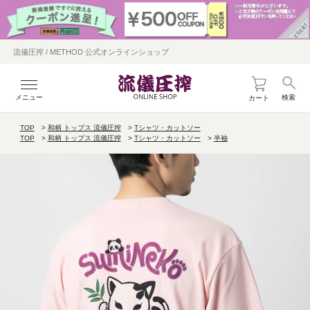
流儀圧搾 / METHOD 公式オンラインショップ
メニュー
検索
カート
TOP
和柄 トップス 流儀圧搾
Tシャツ・カットソー
TOP
和柄 トップス 流儀圧搾
Tシャツ・カットソー
半袖