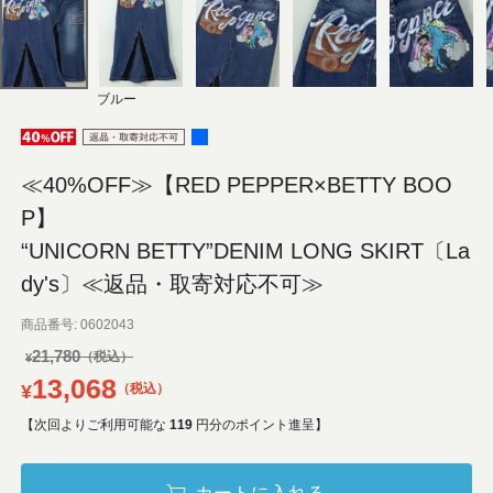
ブルー
≪40%OFF≫【RED PEPPER×BETTY BOO
P】
“UNICORN BETTY”DENIM LONG SKIRT〔La
dy's〕≪返品・取寄対応不可≫
商品番号
0602043
21,780
¥
13,068
¥
税込
【次回よりご利用可能な
119
円分のポイント進呈】