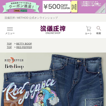
流儀圧搾 / METHOD 公式オンラインショップ
メニュー
検索
カート
TOP
BETTY BOOP
TOP
RED PEPPER