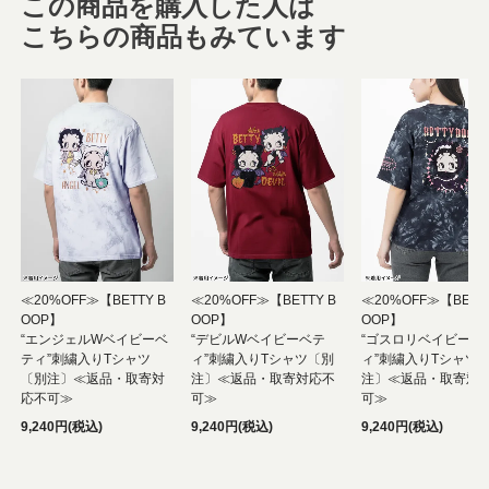
この商品を購入した人は
こちらの商品もみています
≪20%OFF≫【BETTY B
≪20%OFF≫【BETTY B
≪20%OFF≫【BETTY
OOP】
OOP】
OOP】
“エンジェルWベイビーベ
“デビルWベイビーベテ
“ゴスロリベイビーベ
ティ”刺繍入りTシャツ
ィ”刺繍入りTシャツ〔別
ィ”刺繍入りTシャツ
〔別注〕≪返品・取寄対
注〕≪返品・取寄対応不
注〕≪返品・取寄対
応不可≫
可≫
可≫
9,240円(税込)
9,240円(税込)
9,240円(税込)