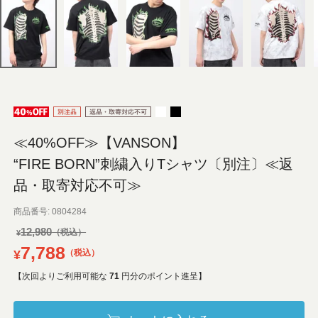
≪40%OFF≫【VANSON】
“FIRE BORN”刺繍入りTシャツ〔別注〕≪返
品・取寄対応不可≫
商品番号
0804284
12,980
¥
7,788
¥
税込
【次回よりご利用可能な
71
円分のポイント進呈】