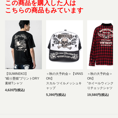
この商品を購入した人は
こちらの商品もみています
【SUMINEKO】
＜秋の大予約会＞【VANS
＜秋の大予約会＞【V
“眠り墨猫”プリントDRY
ON】
ON】
素材Tシャツ
スカル ツイルメッシュキ
“ホイールウィング”
ャップ
りチェックシャツ
4,620円(税込)
5,390円(税込)
19,580円(税込)