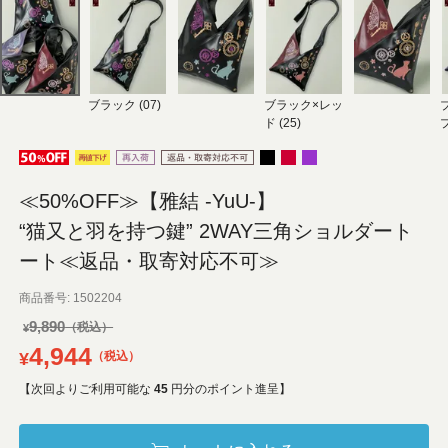
ブラック (07)
ブラック×レッ
ド (25)
プ
≪50%OFF≫【雅結 -YuU-】
“猫又と羽を持つ鍵” 2WAY三角ショルダート
ート≪返品・取寄対応不可≫
商品番号
1502204
9,890
¥
4,944
¥
税込
【次回よりご利用可能な
45
円分のポイント進呈】