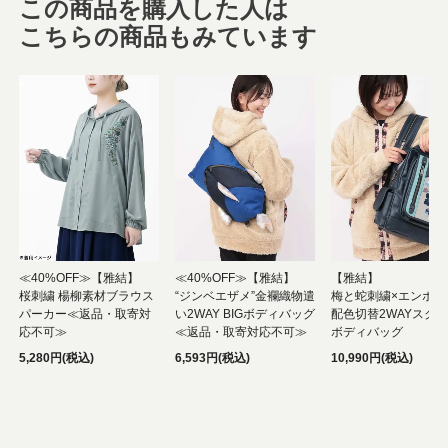
この商品を購入した人は
こちらの商品もみています
≪40%OFF≫【雅結】
≪40%OFF≫【雅結】
【雅結】
桜刺繍 楊柳素材ブラウス
“ジンベエザメ”金襴織物遣
梅と蛇刺繍×エンボス
パーカー≪返品・取寄対
い2WAY BIGボディバッグ
配色切替2WAYスク
応不可≫
≪返品・取寄対応不可≫
ボディバッグ
5,280円(税込)
6,593円(税込)
10,990円(税込)