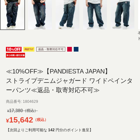
ド
≪10%OFF≫【PANDIESTA JAPAN】
ストライプデニムジャガード ワイドペインタ
ーパンツ≪返品・取寄対応不可≫
商品番号
1804629
17,380
¥
15,642
¥
税込
【次回よりご利用可能な
142
円分のポイント進呈】