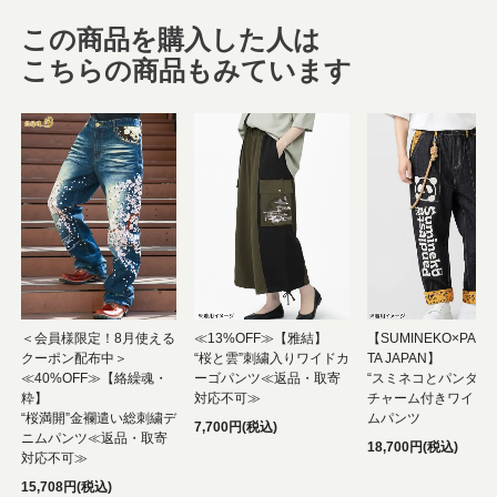
この商品を購入した人は
こちらの商品もみています
＜会員様限定！8月使える
≪13%OFF≫【雅結】
【SUMINEKO×PAND
クーポン配布中＞
“桜と雲”刺繍入りワイドカ
TA JAPAN】
≪40%OFF≫【絡繰魂・
ーゴパンツ≪返品・取寄
“スミネコとパンダ”
粋】
対応不可≫
チャーム付きワイド
“桜満開”金襴遣い総刺繍デ
ムパンツ
7,700円(税込)
ニムパンツ≪返品・取寄
18,700円(税込)
対応不可≫
15,708円(税込)