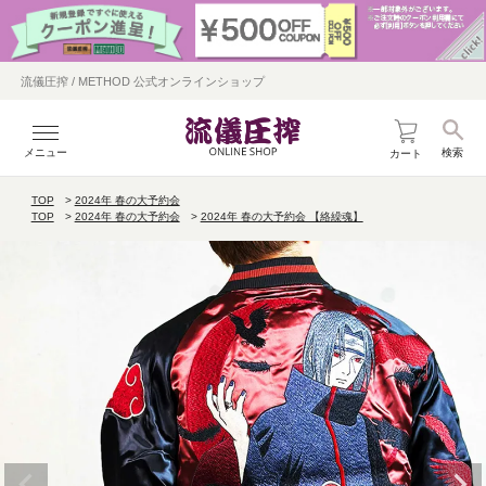
流儀圧搾 / METHOD 公式オンラインショップ
メニュー
検索
カート
TOP
2024年 春の大予約会
TOP
2024年 春の大予約会
2024年 春の大予約会 【絡繰魂】