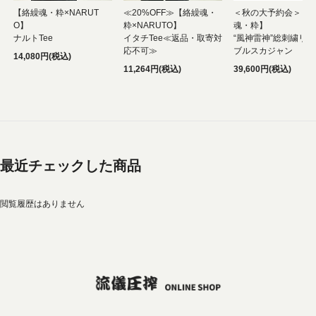
【絡繰魂・粋×NARUT
≪20%OFF≫【絡繰魂・
＜秋の大予約会＞【
O】
粋×NARUTO】
魂・粋】
ナルトTee
イタチTee≪返品・取寄対
“風神雷神”総刺繍リ
応不可≫
ブルスカジャン
14,080円(税込)
11,264円(税込)
39,600円(税込)
最近チェックした商品
閲覧履歴はありません