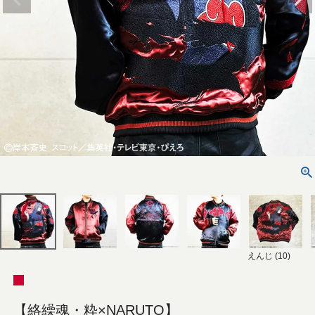
えんじ (10)
【絡繰魂・粋×NARUTO】