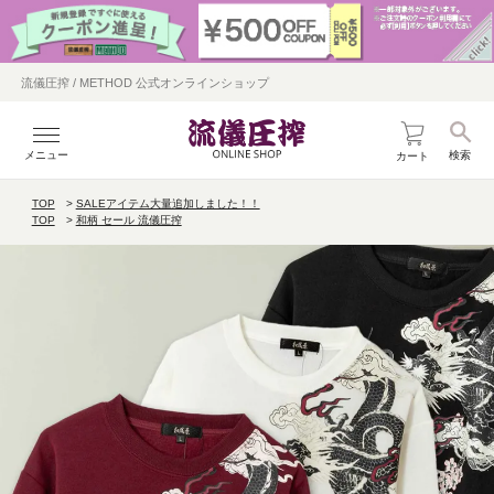
流儀圧搾 / METHOD 公式オンラインショップ
メニュー
検索
カート
TOP
SALEアイテム大量追加しました！！
TOP
和柄 セール 流儀圧搾