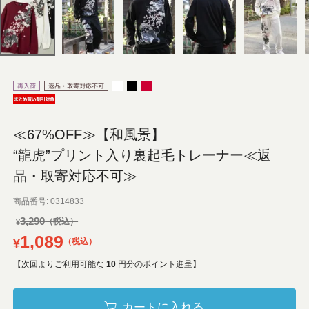
≪67%OFF≫【和風景】
“龍虎”プリント入り裏起毛トレーナー≪返
品・取寄対応不可≫
商品番号
0314833
3,290
¥
1,089
¥
税込
【次回よりご利用可能な
10
円分のポイント進呈】
カートに入れる