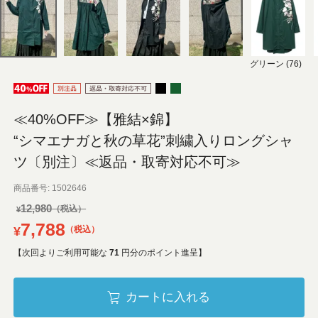
グリーン (76)
≪40%OFF≫【雅結×錦】
“シマエナガと秋の草花”刺繍入りロングシャ
ツ〔別注〕≪返品・取寄対応不可≫
商品番号
1502646
12,980
¥
7,788
¥
税込
【次回よりご利用可能な
71
円分のポイント進呈】
カートに入れる