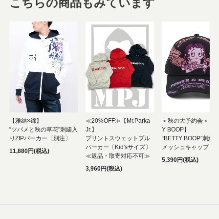
こちらの商品もみています
【雅結×錦】
≪20%OFF≫【Mr.Parka
＜秋の大予約会＞【BE
“ツバメと秋の草花”刺繍入
Jr.】
Y BOOP】
りZIPパーカー〔別注〕
プリントスウェットプル
“BETTY BOOP”刺繍
パーカー〔Kid'sサイズ〕
メッシュキャップ
11,880円(税込)
≪返品・取寄対応不可≫
5,390円(税込)
3,960円(税込)