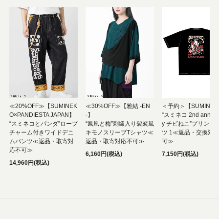
≪20%OFF≫【SUMINEK
≪30%OFF≫【雅結 -EN
＜予約＞【SUMINEK
O×PANDIESTA JAPAN】
-】
“スミネコ 2nd anniver
“スミネコとパンダ”ロープ
“鳳凰と梅”刺繍入り袈裟風
y チビねこ”プリント
チャーム付きワイドデニ
キモノスリーブTシャツ≪
ツ 1≪返品・交換対
ムパンツ≪返品・取寄対
返品・取寄対応不可≫
可≫
応不可≫
6,160円(税込)
7,150円(税込)
14,960円(税込)