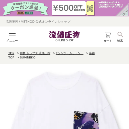
流儀圧搾 / METHOD 公式オンラインショップ
メニュー
検索
カート
TOP
和柄 トップス 流儀圧搾
Tシャツ・カットソー
半袖
TOP
SUMINEKO