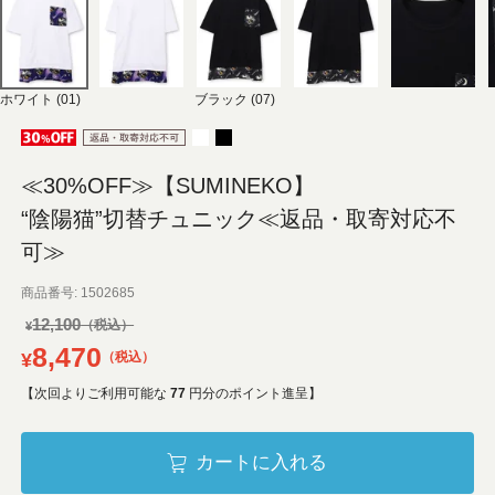
ホワイト (01)
ブラック (07)
≪30%OFF≫【SUMINEKO】
“陰陽猫”切替チュニック≪返品・取寄対応不
可≫
商品番号
1502685
12,100
¥
8,470
¥
税込
【次回よりご利用可能な
77
円分のポイント進呈】
カートに入れる