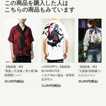
この商品を購入した人は
こちらの商品もみています
【絡繰魂・粋】
≪20%OFF≫【絡繰魂・
【絡繰魂・粋】
“双龍／月光狼／登り龍”極
粋×NARUTO】
“九尾焔”総刺繍リバ
彩開襟シャツ
イタチTee≪返品・取寄対
ルスカジャン
応不可≫
15,180円(税込)
35,200円(税込)
11,264円(税込)