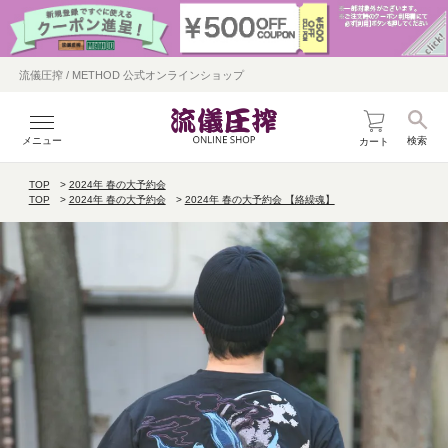
流儀圧搾 / METHOD 公式オンラインショップ
メニュー
検索
カート
TOP
2024年 春の大予約会
TOP
2024年 春の大予約会
2024年 春の大予約会 【絡繰魂】