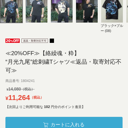
ブラック×ブル
ー (08)
≪20%OFF≫【絡繰魂・粋】
“月光九尾”総刺繍Tシャツ≪返品・取寄対応不
可≫
商品番号
1804241
14,080
¥
11,264
¥
税込
【次回よりご利用可能な
102
円分のポイント進呈】
カートに入れる