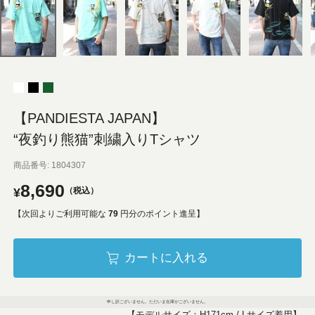
【PANDIESTA JAPAN】
“夜釣り熊猫”刺繍入りTシャツ
商品番号
1804307
8,690
¥
税込
【次回よりご利用可能な
79
円分のポイント進呈】
カートに入れる
申し訳ございません。ただいま在庫がございません。
【モデルサイズ：H171cm / Lサイズ着用】