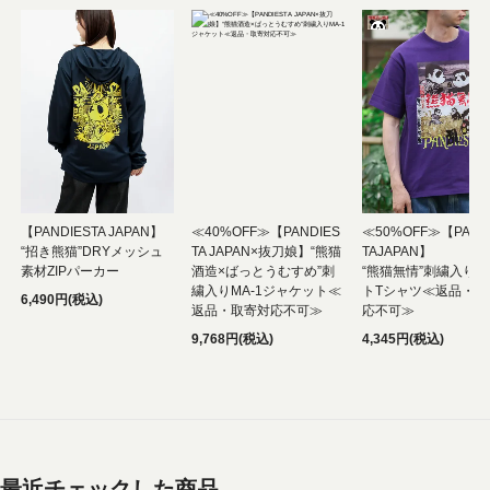
【PANDIESTA JAPAN】
≪40%OFF≫【PANDIES
≪50%OFF≫【PAND
“招き熊猫”DRYメッシュ
TA JAPAN×抜刀娘】“熊猫
TAJAPAN】
素材ZIPパーカー
酒造×ばっとうむすめ”刺
“熊猫無情”刺繍入り
繍入りMA-1ジャケット≪
トTシャツ≪返品・取
6,490円(税込)
返品・取寄対応不可≫
応不可≫
9,768円(税込)
4,345円(税込)
最近チェックした商品