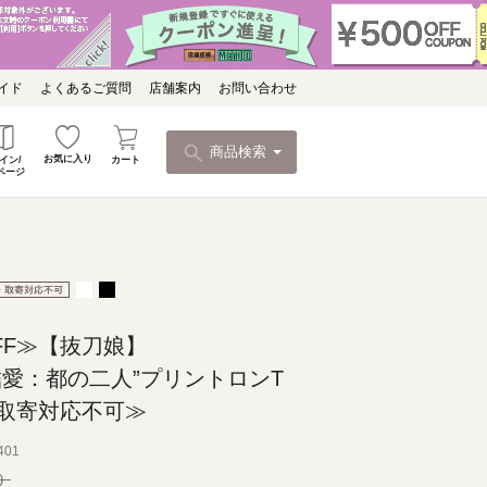
イド
よくあるご質問
店舗案内
お問い合わせ
商品検索
お気に入り
カート
イン/
ページ
FF≫【抜刀娘】
結愛：都の二人”プリントロンT
取寄対応不可≫
401