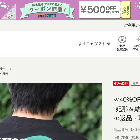
ご利用ガ
ようこそ
ゲスト
様
新規
ログ
会員登録
マイ
開催中！！
長袖
≪40%O
“妃那＆
≪返品・
商品番号
1804
9,790
¥