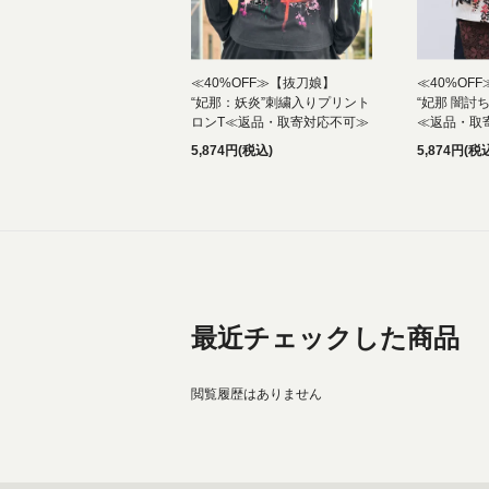
≪40%OFF≫【抜刀娘】
≪40%OF
“妃那：妖炎”刺繍入りプリント
“妃那 闇討
ロンT≪返品・取寄対応不可≫
≪返品・取
5,874円(税込)
5,874円(税
最近チェックした商品
閲覧履歴はありません