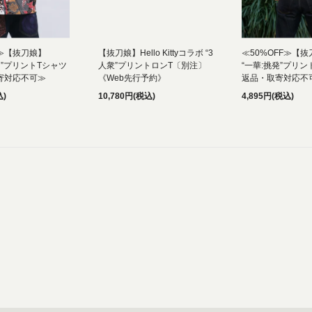
F≫【抜刀娘】
【抜刀娘】Hello Kittyコラボ “3
≪50%OFF≫【
ち”プリントTシャツ
人衆”プリントロンT〔別注〕
“一華:挑発”プリ
寄対応不可≫
《Web先行予約》
返品・取寄対応不
込)
10,780円(税込)
4,895円(税込)