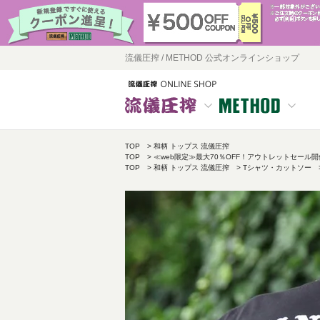
流儀圧搾 / METHOD 公式オンラインショップ
TOP
和柄 トップス 流儀圧搾
TOP
≪web限定≫最大70％OFF！アウトレットセール
TOP
和柄 トップス 流儀圧搾
Tシャツ・カットソー