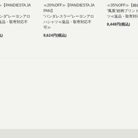
【PANDIESTA JA
≪20%OFF≫【PANDIESTA JA
≪35%OFF≫【
PAN】
“鳳凰”総柄プリン
ンダ”レーヨンアロ
“パンダレスラー”レーヨンアロ
ツ≪返品・取寄対
返品・取寄対応不
ハシャツ≪返品・取寄対応不
8,448円(税込)
可≫
込)
8,624円(税込)