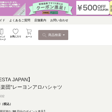
イド
よくあるご質問
店舗案内
お問い合わせ
商品検索
お気に入り
カート
イン/
ページ
ESTA JAPAN】
こ楽団”レーヨンアロハシャツ
632
0
税込
用可能な
98
円分のポイント進呈】