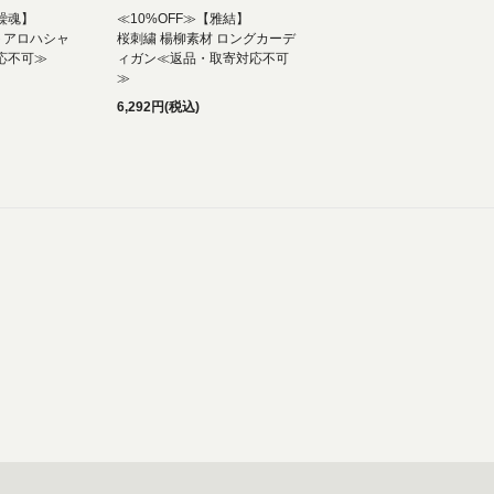
絡繰魂】
≪10%OFF≫【雅結】
トアロハシャ
桜刺繍 楊柳素材 ロングカーデ
応不可≫
ィガン≪返品・取寄対応不可
≫
6,292円(税込)