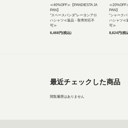
≪40%OFF≫【PANDIESTA JA
≪20%OFF≫
PAN】
PAN】
“スペースパンダ”レーヨンアロ
“シャークパ
ハシャツ≪返品・取寄対応不
ハシャツ≪
可≫
可≫
6,468円(税込)
8,624円(税
最近チェックした商品
閲覧履歴はありません