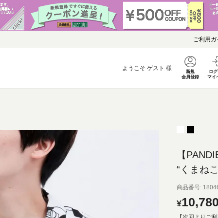
ご利用ガ
ようこそ
ゲスト
様
新規
ログ
会員登録
マイ
【PANDI
“くまね
商品番号
1804
10,78
¥
【次回よりご利