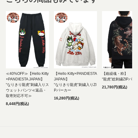
≪40%OFF≫【Hello Kitty
【Hello Kitty×PANDIESTA
【絡繰魂・粋】
×PANDIESTA JAPAN】
JAPAN】
“龍虎”総刺繍ZIPパー
“なりきり龍虎”刺繍入りス
“なりきり龍虎”刺繍入りZI
21,780円(税込)
ウェットパンツ≪返品・
Pパーカー
取寄対応不可≫
16,280円(税込)
8,448円(税込)