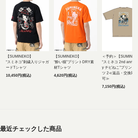
【SUMINEKO】
【SUMINEKO】
＜予約＞【SUMINEK
“スミネコ”刺繍入りジャガ
“酔い猫”プリントDRY素
“スミネコ 2nd anniver
ードTシャツ
材Tシャツ
y チビねこ”プリント
ツ 2≪返品・交換対
10,450円(税込)
4,620円(税込)
可≫
7,150円(税込)
最近チェックした商品