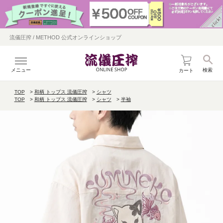
流儀圧搾 / METHOD 公式オンラインショップ
メニュー
検索
カート
TOP
和柄 トップス 流儀圧搾
シャツ
TOP
和柄 トップス 流儀圧搾
シャツ
半袖