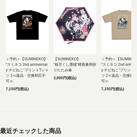
＜予約＞【SUMINEKO】
【SUMINEKO】
＜予約＞【SUMINEK
“スミネコ 2nd anniversar
“桜尽くし墨猫”晴雨兼用折
“スミネコ 2nd anniver
y チビねこ”プリントTシャ
りたたみ傘
y チビねこ”プリント
ツ 1≪返品・交換対応不
ツ 2≪返品・交換対
3,990円(税込)
可≫
可≫
7,150円(税込)
7,150円(税込)
最近チェックした商品