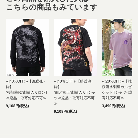
こちらの商品もみています
≪40%OFF≫【絡繰魂・
≪40％OFF≫【絡繰魂・
≪20%OFF≫【雅結
粋】
粋】
桜流水刺繍カルゼ生
“桜龍降臨”刺繍入りロンT
“龍と富士”刺繍入りTシャ
ケットTシャツ≪返品
≪返品・取寄対応不可≫
ツ≪返品・取寄対応不可
寄対応不可≫
≫
9,108円(税込)
3,490円(税込)
9,108円(税込)