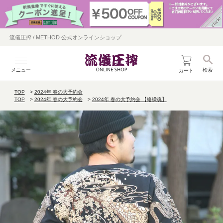
流儀圧搾 / METHOD 公式オンラインショップ
メニュー
検索
カート
TOP
2024年 春の大予約会
TOP
2024年 春の大予約会
2024年 春の大予約会 【絡繰魂】