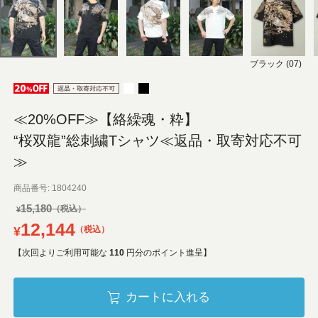
ブラック (07)
≪20%OFF≫【絡繰魂・粋】
“桜双龍”総刺繍Tシャツ≪返品・取寄対応不可
≫
商品番号
1804240
15,180
¥
12,144
¥
税込
【次回よりご利用可能な
110
円分のポイント進呈】
カートに入れる