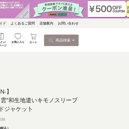
イド
よくあるご質問
店舗案内
お問い合わせ
商品検索
お気に入り
カート
イン/
ページ
N-】
と雲”和生地遣いキモノスリーブ
ドジャケット
536
税込