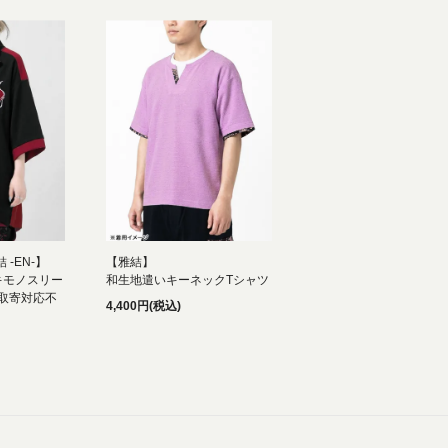
 -EN-】
【雅結】
キモノスリー
和生地遣いキーネックTシャツ
・取寄対応不
4,400円(税込)