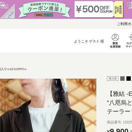
ご利用ガ
ようこそ
ゲスト
様
新規
ログ
会員登録
マイ
で≪10％OFF!!≫
【雅結 -E
“八咫烏
テーラー
商品番号
1502
9,900