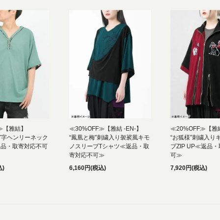
F≫【雅結】
≪30%OFF≫【雅結 -EN-】
≪20%OFF≫【雅結
Y字ヘンリーネック
“鳳凰と梅”刺繍入り袈裟風キモ
“お狐様”刺繍入り
返品・取寄対応不可
ノスリーブTシャツ≪返品・取
ブZIP UP≪返品
寄対応不可≫
可≫
込)
6,160円(税込)
7,920円(税込)