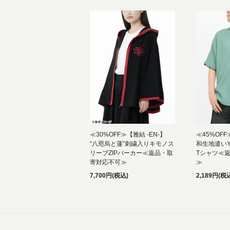
≪30%OFF≫【雅結 -EN-】
≪45%OF
“八咫烏と蓮”刺繍入りキモノス
和生地遣い
リーブZIPパーカー≪返品・取
Tシャツ≪
寄対応不可≫
≫
7,700円(税込)
2,189円(税