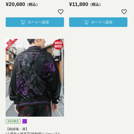
¥
20,680
¥
11,880
税込
税込
カートへ追加
カートへ追加
【絡繰魂・漆】
“八咫烏と彼岸花”総刺繍リバーシブル