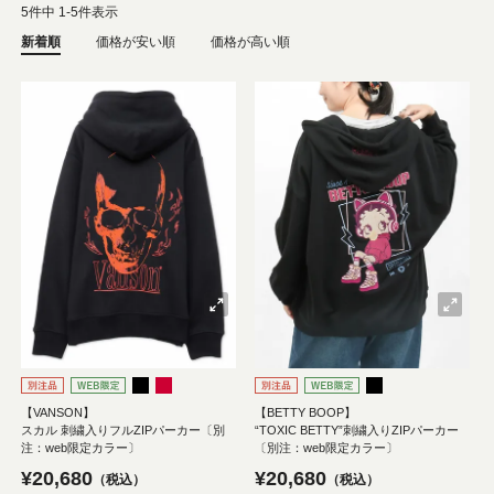
5
件中
1
-
5
件表示
新着順
価格が安い順
価格が高い順
【VANSON】
【BETTY BOOP】
スカル 刺繍入りフルZIPパーカー〔別
“TOXIC BETTY”刺繍入りZIPパーカー
注：web限定カラー〕
〔別注：web限定カラー〕
¥
20,680
¥
20,680
税込
税込