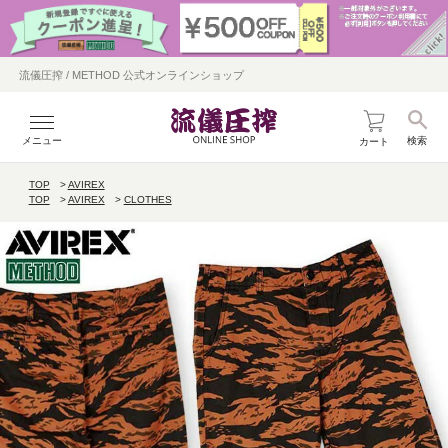
流儀圧搾 / METHOD 公式オンラインショップ
メニュー
検索
カート
TOP
AVIREX
TOP
AVIREX
CLOTHES