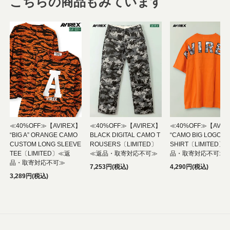
こちらの商品もみています
≪40%OFF≫【AVIREX】
≪40%OFF≫【AVIREX】
≪40%OFF≫【AVIR
“BIG A” ORANGE CAMO
BLACK DIGITAL CAMO T
“CAMO BIG LOGO” S/
CUSTOM LONG SLEEVE
ROUSERS〔LIMITED〕
SHIRT〔LIMITED〕
TEE〔LIMITED〕≪返
≪返品・取寄対応不可≫
品・取寄対応不可≫
品・取寄対応不可≫
7,253円(税込)
4,290円(税込)
3,289円(税込)