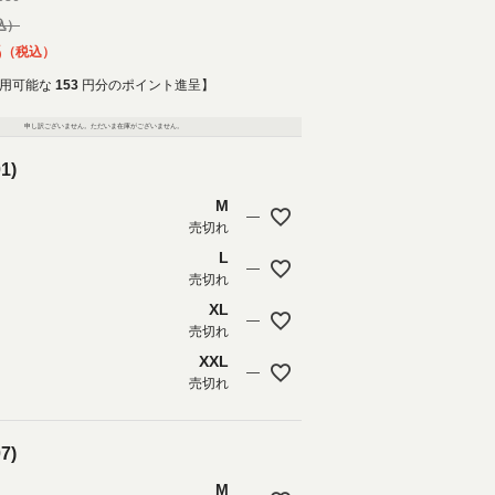
6
税込
用可能な
153
円分のポイント進呈】
申し訳ございません。ただいま在庫がございません。
1)
M
—
売切れ
L
—
売切れ
XL
—
売切れ
XXL
—
売切れ
7)
M