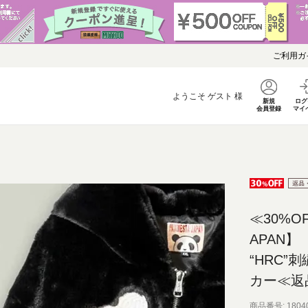
ご利用ガ
ようこそ
ゲスト
様
新規
ログ
会員登録
マイ
≪30%OF
APAN】
“HRC”
カー≪返
商品番号
1804