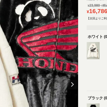
23,980
¥
16,78
¥
【次回よりご利
ホワイト (0
ブラック (0