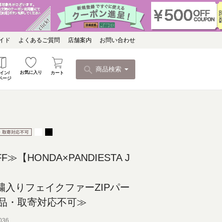
イド
よくあるご質問
店舗案内
お問い合わせ
商品検索
お気に入り
カート
イン/
ページ
F≫【HONDA×PANDIESTA J
刺繍入りフェイクファーZIPパー
品・取寄対応不可≫
036