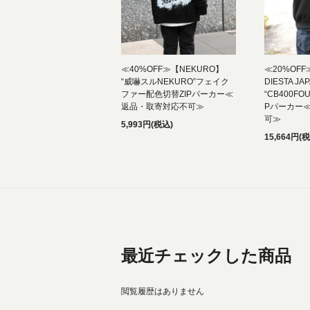
≪40%OFF≫【NEKURO】
≪20%OFF
“威嚇スルNEKURO”フェイク
DIESTA JA
ファー配色切替ZIPパーカー≪
“CB400F
返品・取寄対応不可≫
Pパーカー
可≫
5,993円(税込)
15,664円(
最近チェックした商品
閲覧履歴はありません