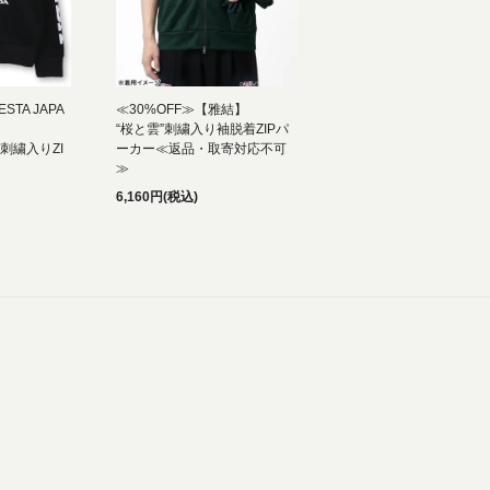
STA JAPA
≪30%OFF≫【雅結】
“桜と雲”刺繍入り袖脱着ZIPパ
”刺繍入りZI
ーカー≪返品・取寄対応不可
≫
6,160円(税込)