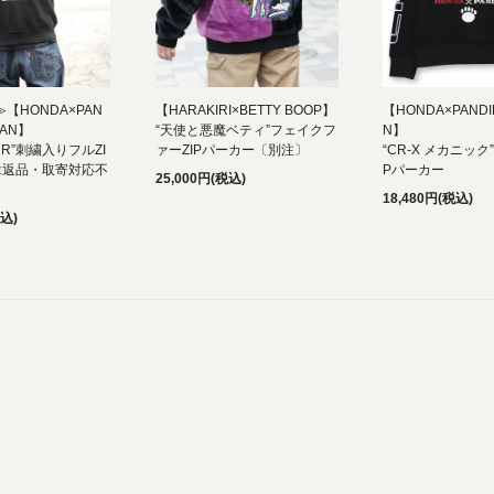
≫【HONDA×PAN
【HARAKIRI×BETTY BOOP】
【HONDA×PANDIE
PAN】
“天使と悪魔ベティ”フェイクフ
N】
OUR”刺繍入りフルZI
ァーZIPパーカー〔別注〕
“CR-X メカニック
≪返品・取寄対応不
Pパーカー
25,000円(税込)
18,480円(税込)
税込)