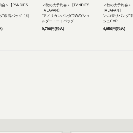
会＞【PANDIES
＜秋の大予約会＞【PANDIES
＜秋の大予約会＞【P
TA JAPAN】
TA JAPAN】
ダ”巾着バッグ〔別
“アメリカンパンダ”2WAYショ
“ハコ乗りパンダ”
ルダートートバッグ
シュCAP
込)
9,790円(税込)
4,950円(税込)