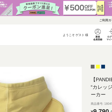
ご利用ガ
ようこそ
ゲスト
様
新規
ログ
会員登録
マイ
【PANDI
“カレッ
ーカー
商品番号
1804
9,790