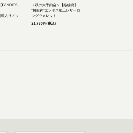
ANDIES
＜秋の大予約会＞【絡繰魂】
“桜龍神”エンボス加工レザーロ
刺繍入りメッ
ングウォレット
21,780円(税込)