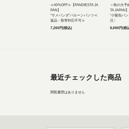
≪40%OFF≫【PANDIESTA JA
＜秋の大予約
PAN】
TA JAPAN】
“サメパンダ”バルーンパンツ≪
“小籠包パン
返品・取寄対応不可≫
注〕
7,260円(税込)
8,690円(税
最近チェックした商品
閲覧履歴はありません