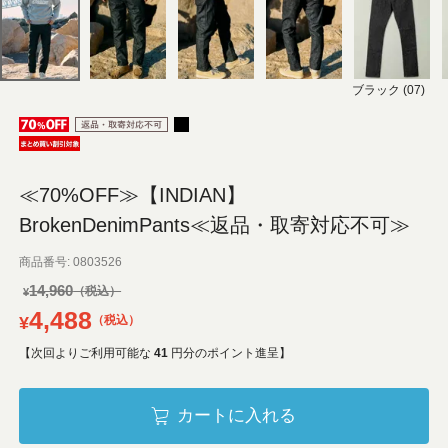
ブラック (07)
≪70%OFF≫【INDIAN】
BrokenDenimPants≪返品・取寄対応不可≫
商品番号
0803526
14,960
¥
4,488
¥
税込
【次回よりご利用可能な
41
円分のポイント進呈】
カートに入れる