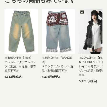
こちらの商品もみています
≪40%OFF≫【moz】
≪50%OFF≫【BANGE
≪70%OFF≫【POLY
バレルレッグデニムパン
R】
NTAILORFABRIC】
ツ〔別注〕≪返品・取寄
ベロンデニムパンツ≪返
レイニィモデル：ZIP
対応不可≫
品・取寄対応不可≫
ゾン≪返品・取寄対
可≫
4,613円(税込)
4,394円(税込)
5,370円(税込)