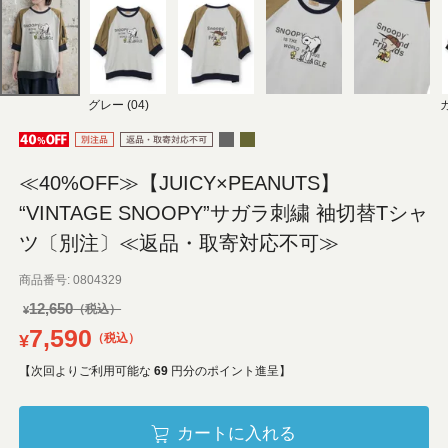
グレー (04)
カ
≪40%OFF≫【JUICY×PEANUTS】
“VINTAGE SNOOPY”サガラ刺繍 袖切替Tシャ
ツ〔別注〕≪返品・取寄対応不可≫
商品番号
0804329
12,650
¥
7,590
¥
税込
【次回よりご利用可能な
69
円分のポイント進呈】
カートに入れる