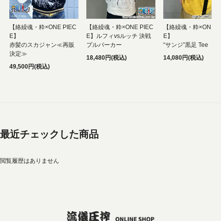
【絡繰魂・粋×ONE PIEC
【絡繰魂・粋×ONE PIEC
【絡繰魂・粋×ONE P
E】
E】ルフィvsルッチ 決戦
E】
赤髪のスカジャン≪再販
プルパーカー
“サンジ”黒足 Tee
決定≫
18,480円(税込)
14,080円(税込)
49,500円(税込)
最近チェックした商品
閲覧履歴はありません