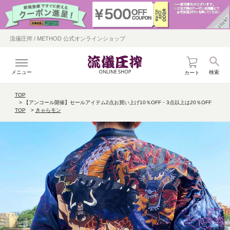
流儀圧搾 / METHOD 公式オンラインショップ
メニュー
検索
カート
TOP
【アンコール開催】セールアイテム2点お買い上げ10％OFF・3点以上は20％OFF
TOP
きゃらモン