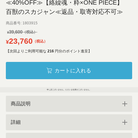
≪40%OFF≫【絡繰魂・粋×ONE PIECE】
百獣のスカジャン≪返品・取寄対応不可≫
商品番号
1803915
39,600
¥
23,760
¥
税込
【次回よりご利用可能な
216
円分のポイント進呈】
カートに入れる
申し訳ございません。ただいま在庫がございません。
商品説明
詳細