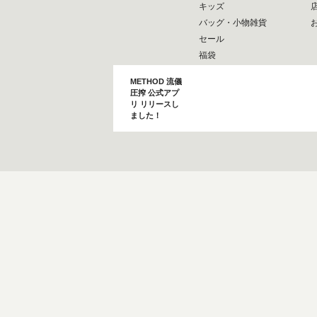
キッズ
バッグ・小物雑貨
セール
福袋
METHOD 流儀
圧搾 公式アプ
リ リリースし
ました！