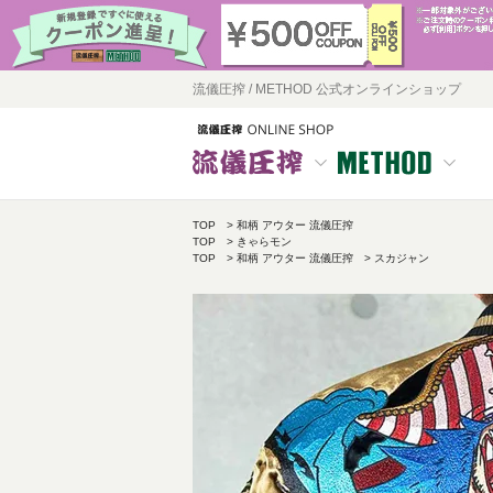
流儀圧搾 / METHOD 公式オンラインショップ
TOP
和柄 アウター 流儀圧搾
TOP
きゃらモン
TOP
和柄 アウター 流儀圧搾
スカジャン