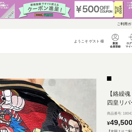
ご利用ガ
ようこそ
ゲスト
様
新規
ログ
会員登録
マイ
【絡繰魂・
四皇リバ
商品番号
1804
49,50
¥
【次回よりご利