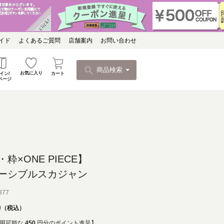
イド
よくあるご質問
店舗案内
お問い合わせ
商品検索
お気に入り
カート
イン/
ページ
粋×ONE PIECE】
ーシブルスカジャン
377
0
税込
用可能な
450
円分のポイント進呈】