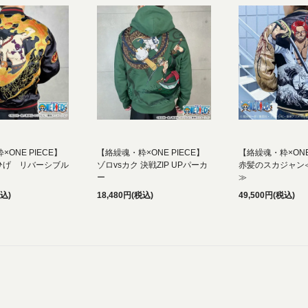
ONE PIECE】
【絡繰魂・粋×ONE PIECE】
【絡繰魂・粋×ONE
白ひげ リバーシブル
ゾロvsカク 決戦ZIP UPパーカ
赤髪のスカジャン
ー
≫
税込)
18,480円(税込)
49,500円(税込)