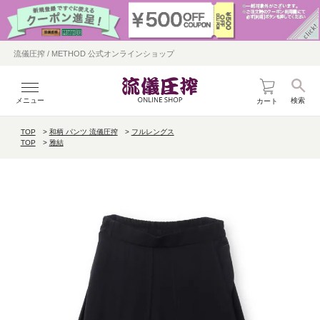
流儀圧搾 / METHOD 公式オンラインショップ
メニュー
検索
カート
TOP
和柄 パンツ 流儀圧搾
フルレングス
TOP
雅結