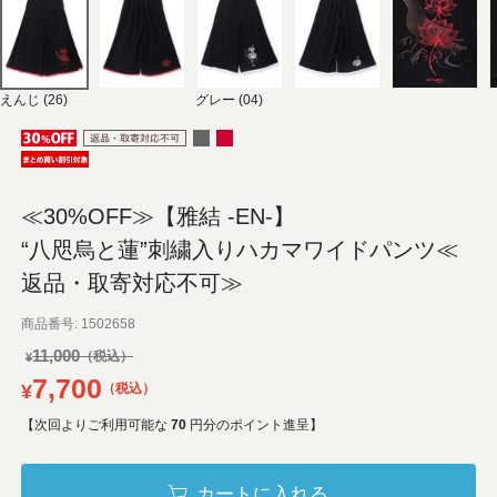
えんじ (26)
グレー (04)
≪30%OFF≫【雅結 -EN-】
“八咫烏と蓮”刺繍入りハカマワイドパンツ≪
返品・取寄対応不可≫
商品番号
1502658
11,000
¥
7,700
¥
税込
【次回よりご利用可能な
70
円分のポイント進呈】
カートに入れる