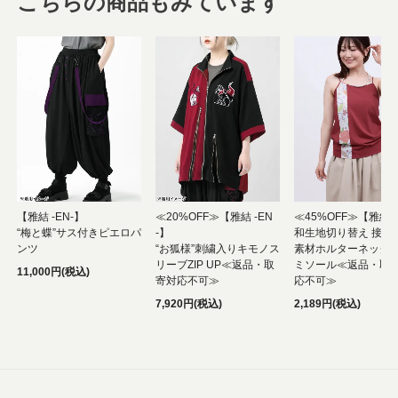
こちらの商品もみています
【雅結 -EN-】
≪20%OFF≫【雅結 -EN
≪45%OFF≫【雅結
“梅と蝶”サス付きピエロパ
-】
和生地切り替え 接触
ンツ
“お狐様”刺繍入りキモノス
素材ホルターネック
リーブZIP UP≪返品・取
ミソール≪返品・取
11,000円(税込)
寄対応不可≫
応不可≫
7,920円(税込)
2,189円(税込)